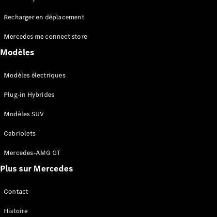
Tous les
Recharger en déplacement
SUVs
EQA
Électrique
Mercedes me connect store
EQE
Électrique
SUV
Modèles
EQS
Électrique
SUV
Modèles électriques
Mercedes-
Maybach
Électrique
Plug-in Hybrides
EQS SUV
GLA
Modèles SUV
GLA
Nouveau
GLA
Nouveau
Électrique
Cabriolets
GLB
Électrique
GLB
Mercedes-AMG GT
GLC
Électrique
Plus sur Mercedes
GLC
GLC Coupé
GLE
Contact
GLE
Nouveau
Histoire
GLE Coupé