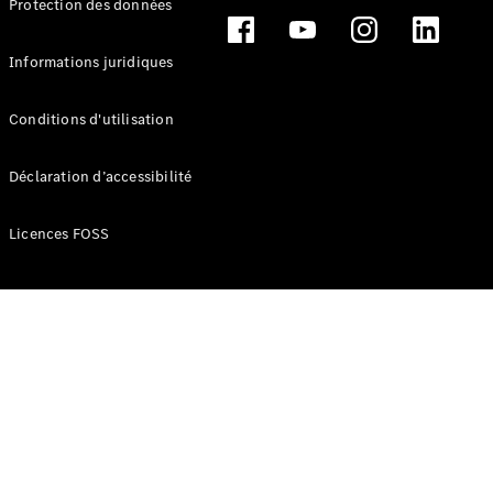
Protection des données
Break
Informations juridiques
Conditions d'utilisation
Tous les
Déclaration d’accessibilité
Breaks
CLA
Licences FOSS
Shooting
Électrique
Brake
CLA
Shooting
Brake
Classe C
Break
Classe C
Break All-
Terrain
Classe E