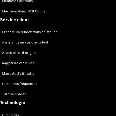
Business Solutions
EQS
Électrique
Berline
Mercedes-Benz B2B Connect
Classe E
Service client
Berline
Classe S
Classe S
Prendre un rendez-vous en atelier
Limousine
Mercedes-
Assistance en cas d'accident
Maybach
Classe S
Accessoires d'origine
Rappel de véhicules
Configurateur
Mercedes-
Manuels d'utilisation
Benz Store
SUV
Questions fréquentes
Tutoriels vidéo
Technologie
E-mobility