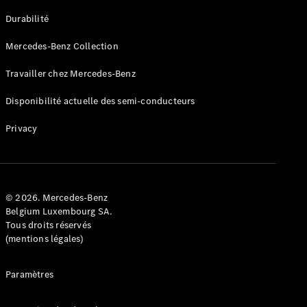
GLE
Nouveau
Durabilité
Coupé
GLS
Mercedes-Benz Collection
GLS
Nouveau
Mercedes-
Travailler chez Mercedes-Benz
Maybach
GLS SUV
Disponibilité actuelle des semi-conducteurs
Mercedes-
Maybach
Nouveau
Privacy
GLS SUV
Classe G
Véhicule
Électrique
tout-
terrain
© 2026. Mercedes-Benz
Classe G
Belgium Luxembourg SA.
Véhicule
Tous droits réservés
tout-terrain
(mentions légales)
Configurateur
Paramètres
Mercedes-
Benz Store