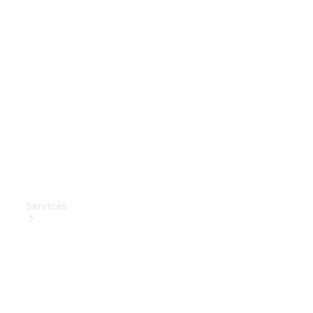
Mercedes-
Benz
Collection
Entretien
de voiture
Services