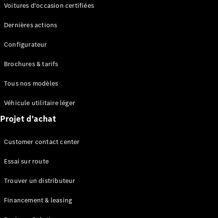
Modèles électriques
Voitures d'occasion certifiées
Modèles Plug-in Hybrid
Dernières actions
Berline
Configurateur
Brochures & tarifs
Tous nos modèles
Véhicule utilitaire léger
Tous les
Projet d'achat
Berlines
CLA
Électrique
Customer contact center
CLA
Classe C
Essai sur route
Berline
Classe
Trouver un distributeur
C
Électrique
Berline
Financement & leasing
EQE
Électrique
Berline