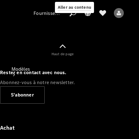
Aller au contenu
Fournisseur / Protection des données
Fournisseur /
Haut de page
Protection des
données
Modèles
Rester en contact avec nous.
Abonnez-vous à notre newsletter.
S'abonner
Tous les modèles
Nouveaux modèles
Achat