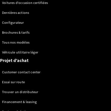
Modèles électriques
Voitures d'occasion certifiées
Modèles Plug-in Hybrid
Dernières actions
Berline
Configurateur
Brochures & tarifs
Tous nos modèles
Véhicule utilitaire léger
Tous les
Projet d'achat
Berlines
CLA
Électrique
Customer contact center
CLA
Classe C
Essai sur route
Berline
Classe
Trouver un distributeur
C
Électrique
Berline
Financement & leasing
EQE
Électrique
Berline