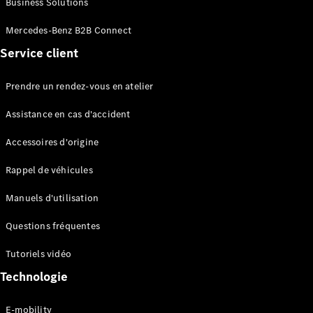
Business Solutions
EQS
Électrique
Berline
Mercedes-Benz B2B Connect
Classe E
Service client
Berline
Classe S
Classe S
Prendre un rendez-vous en atelier
Limousine
Mercedes-
Assistance en cas d'accident
Maybach
Classe S
Accessoires d'origine
Rappel de véhicules
Configurateur
Mercedes-
Manuels d'utilisation
Benz Store
SUV
Questions fréquentes
Tutoriels vidéo
Technologie
E-mobility