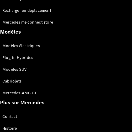
Tous les
Recharger en déplacement
SUVs
EQA
Électrique
Mercedes me connect store
EQE
Électrique
SUV
Modèles
EQS
Électrique
SUV
Modèles électriques
Mercedes-
Maybach
Électrique
Plug-in Hybrides
EQS SUV
GLA
Modèles SUV
GLA
Nouveau
GLA
Nouveau
Électrique
Cabriolets
GLB
Électrique
GLB
Mercedes-AMG GT
GLC
Électrique
Plus sur Mercedes
GLC
GLC Coupé
GLE
Contact
GLE
Nouveau
Histoire
GLE Coupé