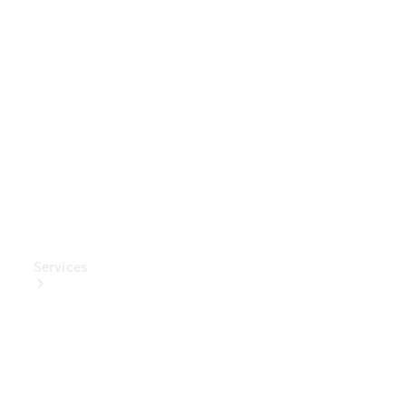
Mercedes-
Benz
Collection
Entretien
de voiture
Services