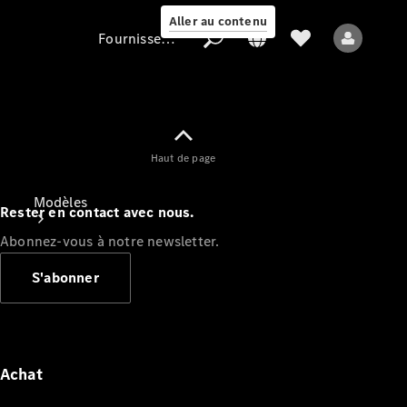
Aller au contenu
Fournisseur / Protection des données
Fournisseur /
Haut de page
Protection des
données
Modèles
Rester en contact avec nous.
Abonnez-vous à notre newsletter.
S'abonner
Tous les modèles
Nouveaux modèles
Achat