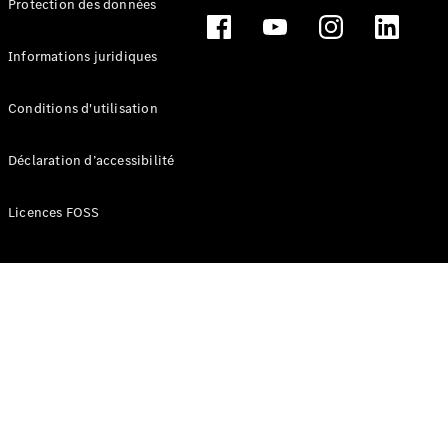
Protection des données
Break
Informations juridiques
Conditions d'utilisation
Tous les
Déclaration d’accessibilité
Breaks
CLA
Licences FOSS
Shooting
Électrique
Brake
CLA
Shooting
Brake
Classe C
Break
Classe C
Break All-
Terrain
Classe E