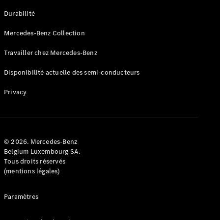
GLE
Nouveau
Durabilité
Coupé
GLS
Mercedes-Benz Collection
GLS
Nouveau
Mercedes-
Travailler chez Mercedes-Benz
Maybach
GLS SUV
Disponibilité actuelle des semi-conducteurs
Mercedes-
Maybach
Nouveau
Privacy
GLS SUV
Classe G
Véhicule
Électrique
tout-
terrain
© 2026. Mercedes-Benz
Classe G
Belgium Luxembourg SA.
Véhicule
Tous droits réservés
tout-terrain
(mentions légales)
Configurateur
Paramètres
Mercedes-
Benz Store