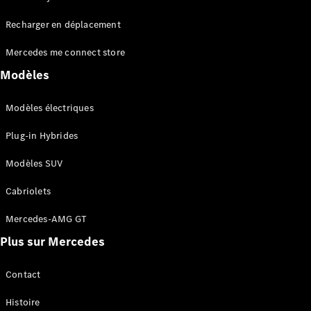
Tous les
Recharger en déplacement
SUVs
EQA
Électrique
Mercedes me connect store
EQE
Électrique
SUV
Modèles
EQS
Électrique
SUV
Modèles électriques
Mercedes-
Maybach
Électrique
Plug-in Hybrides
EQS SUV
GLA
Modèles SUV
GLA
Nouveau
GLA
Nouveau
Électrique
Cabriolets
GLB
Électrique
GLB
Mercedes-AMG GT
GLC
Électrique
Plus sur Mercedes
GLC
GLC Coupé
GLE
Contact
GLE
Nouveau
Histoire
GLE Coupé