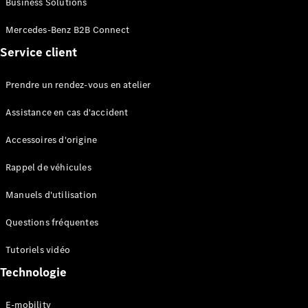
Business Solutions
EQS
Électrique
Berline
Mercedes-Benz B2B Connect
Classe E
Service client
Berline
Classe S
Classe S
Prendre un rendez-vous en atelier
Limousine
Mercedes-
Assistance en cas d'accident
Maybach
Classe S
Accessoires d'origine
Rappel de véhicules
Configurateur
Mercedes-
Manuels d'utilisation
Benz Store
SUV
Questions fréquentes
Tutoriels vidéo
Technologie
E-mobility