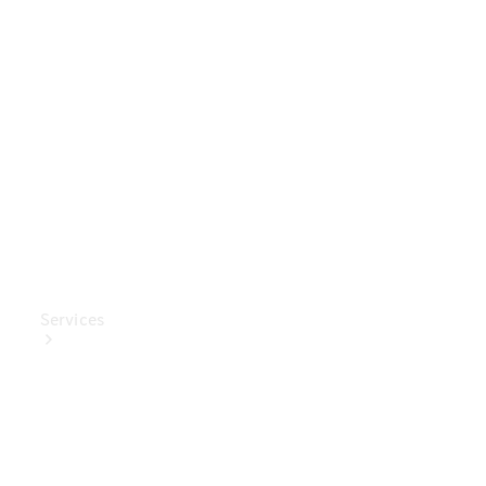
Mercedes-
Benz
Collection
Entretien
de voiture
Services