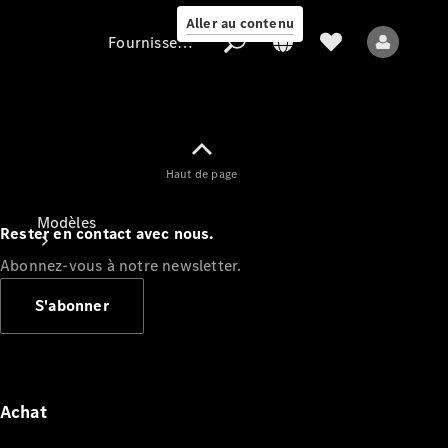
Aller au contenu
Fournisseur / Protection des données
Fournisseur /
Haut de page
Protection des
données
Modèles
Rester en contact avec nous.
Abonnez-vous à notre newsletter.
S'abonner
Tous les modèles
Nouveaux modèles
Achat