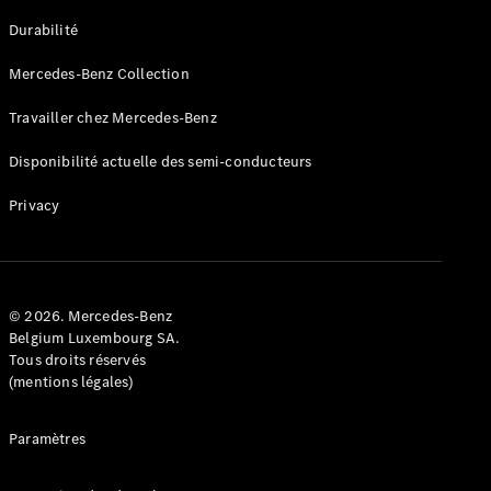
GLE
Nouveau
Durabilité
Coupé
GLS
Mercedes-Benz Collection
GLS
Nouveau
Mercedes-
Travailler chez Mercedes-Benz
Maybach
GLS SUV
Disponibilité actuelle des semi-conducteurs
Mercedes-
Maybach
Nouveau
Privacy
GLS SUV
Classe G
Véhicule
Électrique
tout-
terrain
© 2026. Mercedes-Benz
Classe G
Belgium Luxembourg SA.
Véhicule
Tous droits réservés
tout-terrain
(mentions légales)
Configurateur
Paramètres
Mercedes-
Benz Store