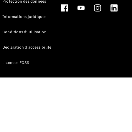
Protection des données
Break
Informations juridiques
Conditions d'utilisation
Tous les
Déclaration d’accessibilité
Breaks
CLA
Licences FOSS
Shooting
Électrique
Brake
CLA
Shooting
Brake
Classe C
Break
Classe C
Break All-
Terrain
Classe E