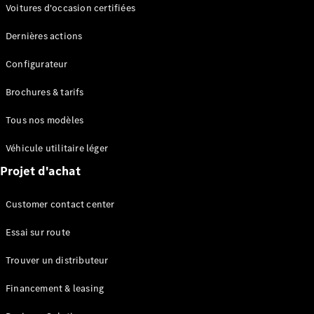
Modèles électriques
Voitures d'occasion certifiées
Modèles Plug-in Hybrid
Dernières actions
Berline
Configurateur
Brochures & tarifs
Tous nos modèles
Véhicule utilitaire léger
Tous les
Projet d'achat
Berlines
CLA
Électrique
Customer contact center
CLA
Classe C
Essai sur route
Berline
Classe
Trouver un distributeur
C
Électrique
Berline
Financement & leasing
EQE
Électrique
Berline