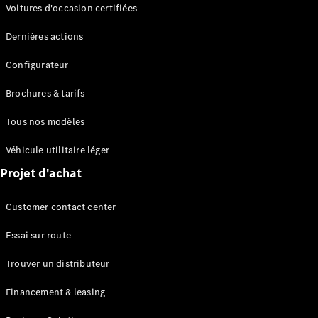
Modèles électriques
Voitures d'occasion certifiées
Modèles Plug-in Hybrid
Dernières actions
Berline
Configurateur
Brochures & tarifs
Tous nos modèles
Véhicule utilitaire léger
Tous les
Projet d'achat
Berlines
CLA
Électrique
Customer contact center
CLA
Classe C
Essai sur route
Berline
Classe
Trouver un distributeur
C
Électrique
Berline
Financement & leasing
EQE
Électrique
Berline