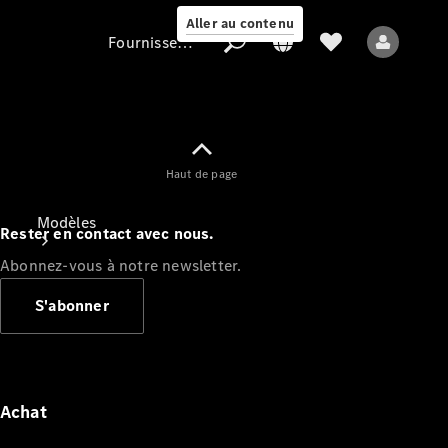
Aller au contenu
Fournisseur / Protection des données
Fournisseur /
Haut de page
Protection des
données
Modèles
Rester en contact avec nous.
Abonnez-vous à notre newsletter.
S'abonner
Tous les modèles
Nouveaux modèles
Achat