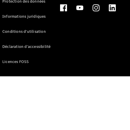
Protection des données
Break
Informations juridiques
Conditions d'utilisation
Tous les
Déclaration d’accessibilité
Breaks
CLA
Licences FOSS
Shooting
Électrique
Brake
CLA
Shooting
Brake
Classe C
Break
Classe C
Break All-
Terrain
Classe E