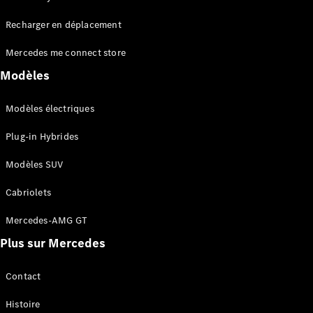
Tous les
Recharger en déplacement
SUVs
EQA
Électrique
Mercedes me connect store
EQE
Électrique
SUV
Modèles
EQS
Électrique
SUV
Modèles électriques
Mercedes-
Maybach
Électrique
Plug-in Hybrides
EQS SUV
GLA
Modèles SUV
GLA
Nouveau
GLA
Nouveau
Électrique
Cabriolets
GLB
Électrique
GLB
Mercedes-AMG GT
GLC
Électrique
Plus sur Mercedes
GLC
GLC Coupé
GLE
Contact
GLE
Nouveau
Histoire
GLE Coupé