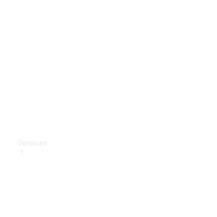
Mercedes-
Benz
Collection
Entretien
de voiture
Services