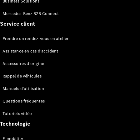
Business Solutions
EQS
Électrique
Berline
Mercedes-Benz B2B Connect
Classe E
Service client
Berline
Classe S
Classe S
Prendre un rendez-vous en atelier
Limousine
Mercedes-
Assistance en cas d'accident
Maybach
Classe S
Accessoires d'origine
Rappel de véhicules
Configurateur
Mercedes-
Manuels d'utilisation
Benz Store
SUV
Questions fréquentes
Tutoriels vidéo
Technologie
E-mobility