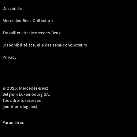
GLE
Nouveau
Durabilité
Coupé
GLS
Mercedes-Benz Collection
GLS
Nouveau
Mercedes-
Travailler chez Mercedes-Benz
Maybach
GLS SUV
Disponibilité actuelle des semi-conducteurs
Mercedes-
Maybach
Nouveau
Privacy
GLS SUV
Classe G
Véhicule
Électrique
tout-
terrain
© 2026. Mercedes-Benz
Classe G
Belgium Luxembourg SA.
Véhicule
Tous droits réservés
tout-terrain
(mentions légales)
Configurateur
Paramètres
Mercedes-
Benz Store