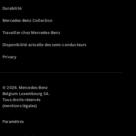
GLE
Nouveau
Durabilité
Coupé
GLS
Mercedes-Benz Collection
GLS
Nouveau
Mercedes-
Travailler chez Mercedes-Benz
Maybach
GLS SUV
Disponibilité actuelle des semi-conducteurs
Mercedes-
Maybach
Nouveau
Privacy
GLS SUV
Classe G
Véhicule
Électrique
tout-
terrain
© 2026. Mercedes-Benz
Classe G
Belgium Luxembourg SA.
Véhicule
Tous droits réservés
tout-terrain
(mentions légales)
Configurateur
Paramètres
Mercedes-
Benz Store