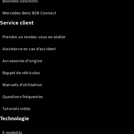
Business Solutions
EQS
Électrique
Berline
Mercedes-Benz B2B Connect
Classe E
Service client
Berline
Classe S
Classe S
Prendre un rendez-vous en atelier
Limousine
Mercedes-
Assistance en cas d'accident
Maybach
Classe S
Accessoires d'origine
Rappel de véhicules
Configurateur
Mercedes-
Manuels d'utilisation
Benz Store
SUV
Questions fréquentes
Tutoriels vidéo
Technologie
E-mobility