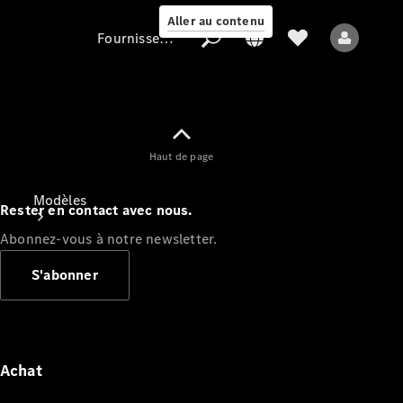
Aller au contenu
Fournisseur / Protection des données
Fournisseur /
Haut de page
Protection des
données
Modèles
Rester en contact avec nous.
Abonnez-vous à notre newsletter.
S'abonner
Tous les modèles
Nouveaux modèles
Achat