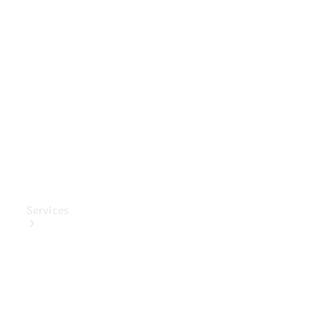
Mercedes-
Benz
Collection
Entretien
de voiture
Services