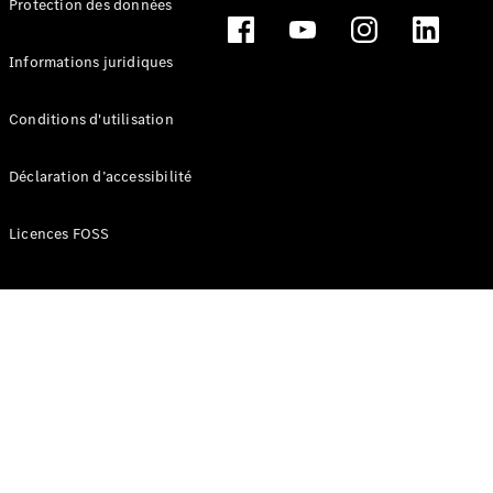
Protection des données
Break
Informations juridiques
Conditions d'utilisation
Tous les
Déclaration d’accessibilité
Breaks
CLA
Licences FOSS
Shooting
Électrique
Brake
CLA
Shooting
Brake
Classe C
Break
Classe C
Break All-
Terrain
Classe E