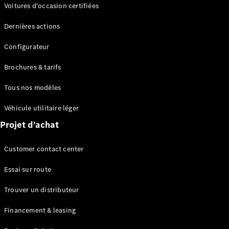
Modèles électriques
Voitures d'occasion certifiées
Modèles Plug-in Hybrid
Dernières actions
Berline
Configurateur
Brochures & tarifs
Tous nos modèles
Véhicule utilitaire léger
Tous les
Projet d'achat
Berlines
CLA
Électrique
Customer contact center
CLA
Classe C
Essai sur route
Berline
Classe
Trouver un distributeur
C
Électrique
Berline
Financement & leasing
EQE
Électrique
Berline