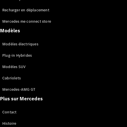
Tous les
Recharger en déplacement
SUVs
EQA
Électrique
Mercedes me connect store
EQE
Électrique
SUV
Modèles
EQS
Électrique
SUV
Modèles électriques
Mercedes-
Maybach
Électrique
Plug-in Hybrides
EQS SUV
GLA
Modèles SUV
GLA
Nouveau
GLA
Nouveau
Électrique
Cabriolets
GLB
Électrique
GLB
Mercedes-AMG GT
GLC
Électrique
Plus sur Mercedes
GLC
GLC Coupé
GLE
Contact
GLE
Nouveau
Histoire
GLE Coupé