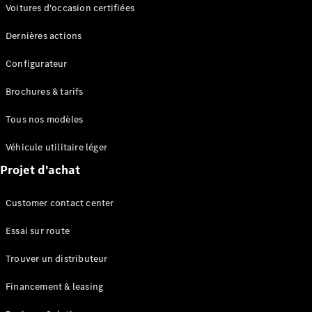
Modèles électriques
Voitures d'occasion certifiées
Modèles Plug-in Hybrid
Dernières actions
Berline
Configurateur
Brochures & tarifs
Tous nos modèles
Véhicule utilitaire léger
Tous les
Projet d'achat
Berlines
CLA
Électrique
Customer contact center
CLA
Classe C
Essai sur route
Berline
Classe
Trouver un distributeur
C
Électrique
Berline
Financement & leasing
EQE
Électrique
Berline