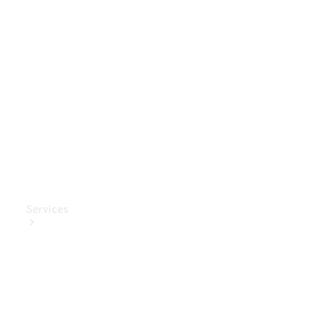
Mercedes-
Benz
Collection
Entretien
de voiture
Services