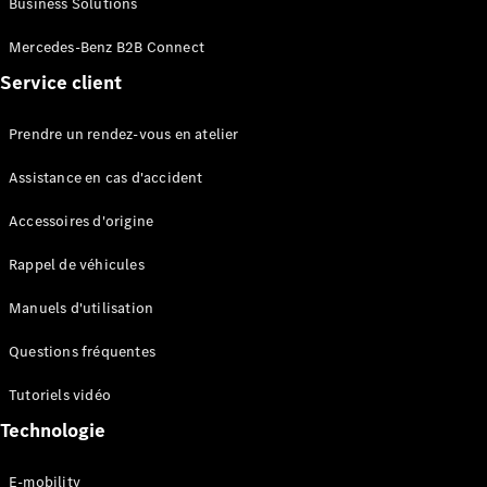
Business Solutions
EQS
Électrique
Berline
Mercedes-Benz B2B Connect
Classe E
Service client
Berline
Classe S
Classe S
Prendre un rendez-vous en atelier
Limousine
Mercedes-
Assistance en cas d'accident
Maybach
Classe S
Accessoires d'origine
Rappel de véhicules
Configurateur
Mercedes-
Manuels d'utilisation
Benz Store
SUV
Questions fréquentes
Tutoriels vidéo
Technologie
E-mobility