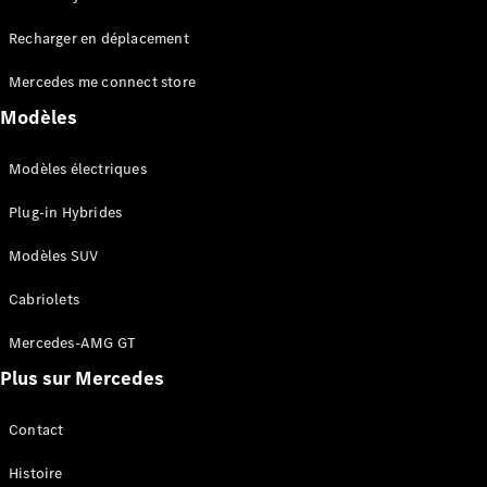
Tous les
Recharger en déplacement
SUVs
EQA
Électrique
Mercedes me connect store
EQE
Électrique
SUV
Modèles
EQS
Électrique
SUV
Modèles électriques
Mercedes-
Maybach
Électrique
Plug-in Hybrides
EQS SUV
GLA
Modèles SUV
GLA
Nouveau
GLA
Nouveau
Électrique
Cabriolets
GLB
Électrique
GLB
Mercedes-AMG GT
GLC
Électrique
Plus sur Mercedes
GLC
GLC Coupé
GLE
Contact
GLE
Nouveau
Histoire
GLE Coupé