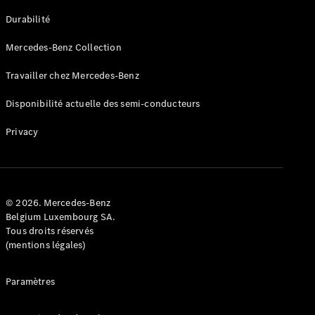
GLE
Nouveau
Durabilité
Coupé
GLS
Mercedes-Benz Collection
GLS
Nouveau
Mercedes-
Travailler chez Mercedes-Benz
Maybach
GLS SUV
Disponibilité actuelle des semi-conducteurs
Mercedes-
Maybach
Nouveau
Privacy
GLS SUV
Classe G
Véhicule
Électrique
tout-
terrain
© 2026. Mercedes-Benz
Classe G
Belgium Luxembourg SA.
Véhicule
Tous droits réservés
tout-terrain
(mentions légales)
Configurateur
Paramètres
Mercedes-
Benz Store