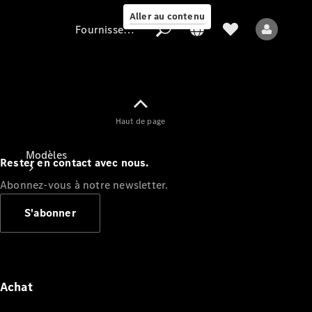
Aller au contenu
Fournisseur / Protection des données
Fournisseur /
Haut de page
Protection des
données
Modèles
Rester en contact avec nous.
Abonnez-vous à notre newsletter.
S'abonner
Tous les modèles
Nouveaux modèles
Achat