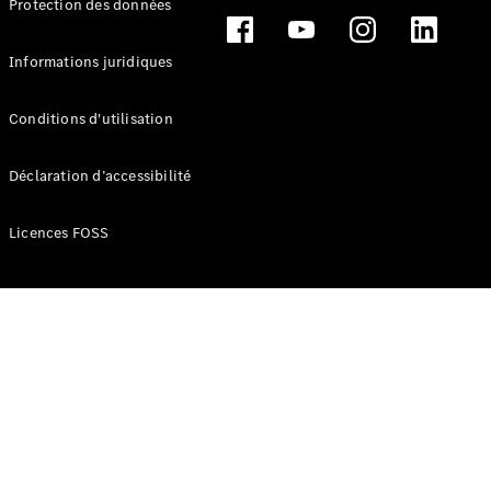
Protection des données
Break
Informations juridiques
Conditions d'utilisation
Tous les
Déclaration d’accessibilité
Breaks
CLA
Licences FOSS
Shooting
Électrique
Brake
CLA
Shooting
Brake
Classe C
Break
Classe C
Break All-
Terrain
Classe E