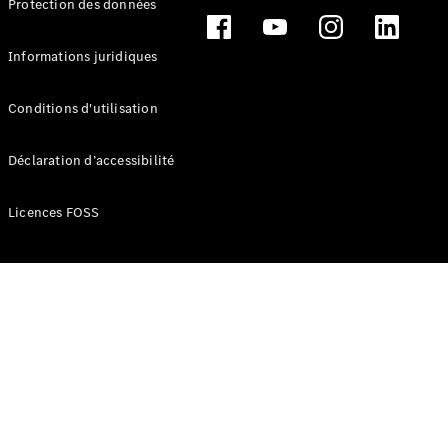
Protection des données
Break
Informations juridiques
Conditions d'utilisation
Tous les
Déclaration d’accessibilité
Breaks
CLA
Licences FOSS
Shooting
Électrique
Brake
CLA
Shooting
Brake
Classe C
Break
Classe C
Break All-
Terrain
Classe E