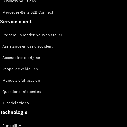
Business Solutions
EQS
Électrique
Berline
Mercedes-Benz B2B Connect
Classe E
Service client
Berline
Classe S
Classe S
Prendre un rendez-vous en atelier
Limousine
Mercedes-
Assistance en cas d'accident
Maybach
Classe S
Accessoires d'origine
Rappel de véhicules
Configurateur
Mercedes-
Manuels d'utilisation
Benz Store
SUV
Questions fréquentes
Tutoriels vidéo
Technologie
E-mobility