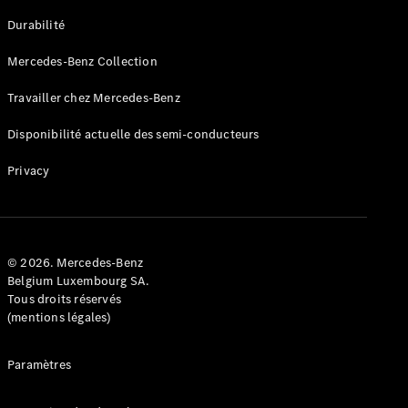
GLE
Nouveau
Durabilité
Coupé
GLS
Mercedes-Benz Collection
GLS
Nouveau
Mercedes-
Travailler chez Mercedes-Benz
Maybach
GLS SUV
Disponibilité actuelle des semi-conducteurs
Mercedes-
Maybach
Nouveau
Privacy
GLS SUV
Classe G
Véhicule
Électrique
tout-
terrain
© 2026. Mercedes-Benz
Classe G
Belgium Luxembourg SA.
Véhicule
Tous droits réservés
tout-terrain
(mentions légales)
Configurateur
Paramètres
Mercedes-
Benz Store