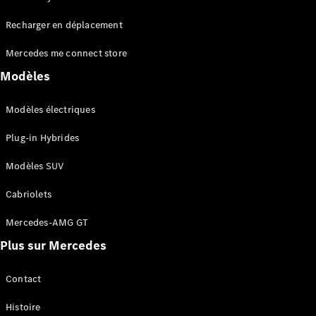
Tous les
Recharger en déplacement
SUVs
EQA
Électrique
Mercedes me connect store
EQE
Électrique
SUV
Modèles
EQS
Électrique
SUV
Modèles électriques
Mercedes-
Maybach
Électrique
Plug-in Hybrides
EQS SUV
GLA
Modèles SUV
GLA
Nouveau
GLA
Nouveau
Électrique
Cabriolets
GLB
Électrique
GLB
Mercedes-AMG GT
GLC
Électrique
Plus sur Mercedes
GLC
GLC Coupé
GLE
Contact
GLE
Nouveau
Histoire
GLE Coupé