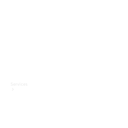
Mercedes-
Benz
Collection
Entretien
de voiture
Services