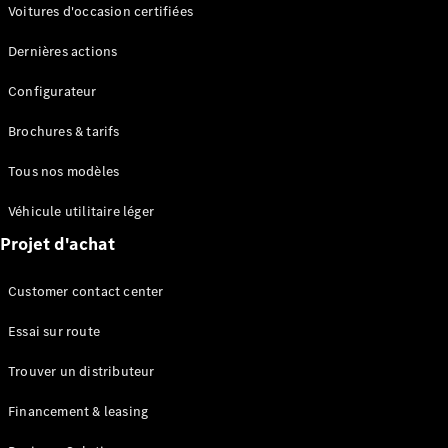
Modèles électriques
Voitures d'occasion certifiées
Modèles Plug-in Hybrid
Dernières actions
Berline
Configurateur
Brochures & tarifs
Tous nos modèles
Véhicule utilitaire léger
Tous les
Projet d'achat
Berlines
CLA
Électrique
Customer contact center
CLA
Classe C
Essai sur route
Berline
Classe
Trouver un distributeur
C
Électrique
Berline
Financement & leasing
EQE
Électrique
Berline