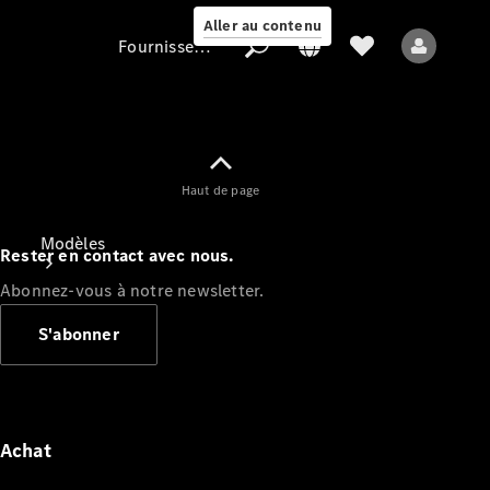
Aller au contenu
Fournisseur / Protection des données
Fournisseur /
Haut de page
Protection des
données
Modèles
Rester en contact avec nous.
Abonnez-vous à notre newsletter.
S'abonner
Tous les modèles
Nouveaux modèles
Achat