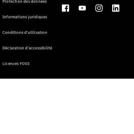
Protection des données
Break
Informations juridiques
Conditions d'utilisation
Tous les
Déclaration d’accessibilité
Breaks
CLA
Licences FOSS
Shooting
Électrique
Brake
CLA
Shooting
Brake
Classe C
Break
Classe C
Break All-
Terrain
Classe E