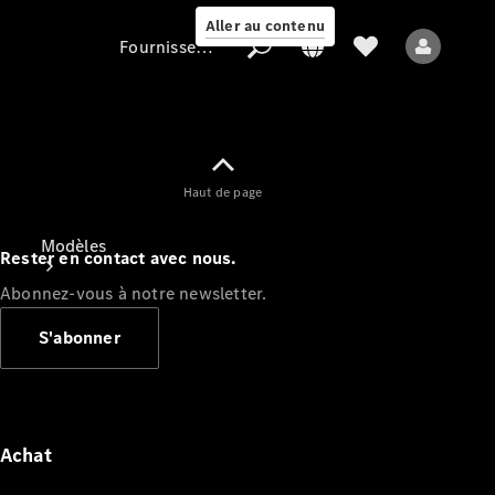
Aller au contenu
Fournisseur / Protection des données
Fournisseur /
Haut de page
Protection des
données
Modèles
Rester en contact avec nous.
Abonnez-vous à notre newsletter.
S'abonner
Tous les modèles
Nouveaux modèles
Achat