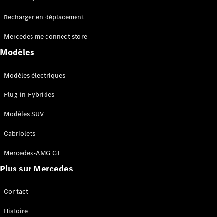
Tous les
Recharger en déplacement
SUVs
EQA
Électrique
Mercedes me connect store
EQE
Électrique
SUV
Modèles
EQS
Électrique
SUV
Modèles électriques
Mercedes-
Maybach
Électrique
Plug-in Hybrides
EQS SUV
GLA
Modèles SUV
GLA
Nouveau
GLA
Nouveau
Électrique
Cabriolets
GLB
Électrique
GLB
Mercedes-AMG GT
GLC
Électrique
Plus sur Mercedes
GLC
GLC Coupé
GLE
Contact
GLE
Nouveau
Histoire
GLE Coupé