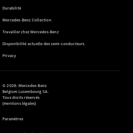
GLE
Nouveau
Durabilité
Coupé
GLS
Mercedes-Benz Collection
GLS
Nouveau
Mercedes-
Travailler chez Mercedes-Benz
Maybach
GLS SUV
Disponibilité actuelle des semi-conducteurs
Mercedes-
Maybach
Nouveau
Privacy
GLS SUV
Classe G
Véhicule
Électrique
tout-
terrain
© 2026. Mercedes-Benz
Classe G
Belgium Luxembourg SA.
Véhicule
Tous droits réservés
tout-terrain
(mentions légales)
Configurateur
Paramètres
Mercedes-
Benz Store