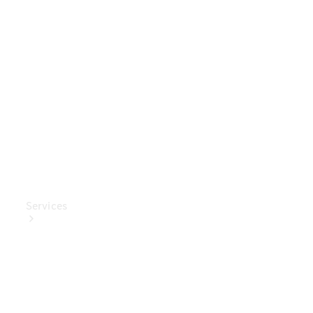
Mercedes-
Benz
Collection
Entretien
de voiture
Services