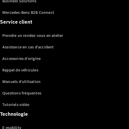
Business Solutions
EQS
Électrique
Berline
Mercedes-Benz B2B Connect
Classe E
Service client
Berline
Classe S
Classe S
Prendre un rendez-vous en atelier
Limousine
Mercedes-
Assistance en cas d'accident
Maybach
Classe S
Accessoires d'origine
Rappel de véhicules
Configurateur
Mercedes-
Manuels d'utilisation
Benz Store
SUV
Questions fréquentes
Tutoriels vidéo
Technologie
E-mobility