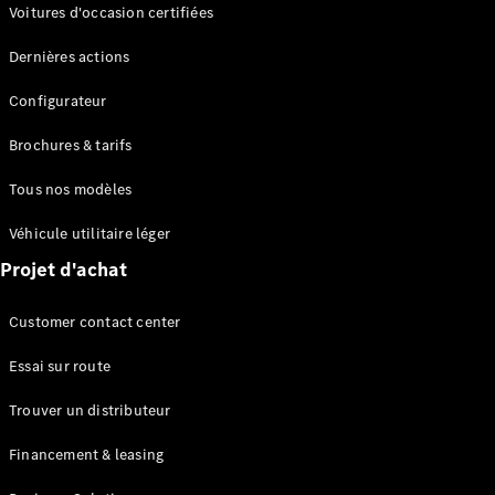
Modèles électriques
Voitures d'occasion certifiées
Modèles Plug-in Hybrid
Dernières actions
Berline
Configurateur
Brochures & tarifs
Tous nos modèles
Véhicule utilitaire léger
Tous les
Projet d'achat
Berlines
CLA
Électrique
Customer contact center
CLA
Classe C
Essai sur route
Berline
Classe
Trouver un distributeur
C
Électrique
Berline
Financement & leasing
EQE
Électrique
Berline