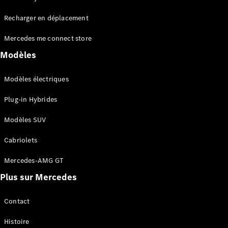
Tous les
Recharger en déplacement
SUVs
EQA
Électrique
Mercedes me connect store
EQE
Électrique
SUV
Modèles
EQS
Électrique
SUV
Modèles électriques
Mercedes-
Maybach
Électrique
Plug-in Hybrides
EQS SUV
GLA
Modèles SUV
GLA
Nouveau
GLA
Nouveau
Électrique
Cabriolets
GLB
Électrique
GLB
Mercedes-AMG GT
GLC
Électrique
Plus sur Mercedes
GLC
GLC Coupé
GLE
Contact
GLE
Nouveau
Histoire
GLE Coupé