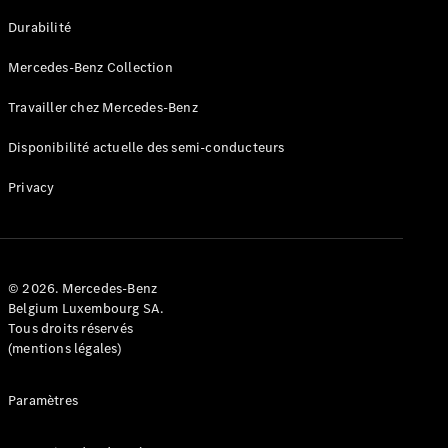
GLE
Nouveau
Durabilité
Coupé
GLS
Mercedes-Benz Collection
GLS
Nouveau
Mercedes-
Travailler chez Mercedes-Benz
Maybach
GLS SUV
Disponibilité actuelle des semi-conducteurs
Mercedes-
Maybach
Nouveau
Privacy
GLS SUV
Classe G
Véhicule
Électrique
tout-
terrain
© 2026. Mercedes-Benz
Classe G
Belgium Luxembourg SA.
Véhicule
Tous droits réservés
tout-terrain
(mentions légales)
Configurateur
Paramètres
Mercedes-
Benz Store