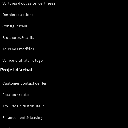
Modèles électriques
Voitures d'occasion certifiées
Modèles Plug-in Hybrid
Dernières actions
Berline
Configurateur
Brochures & tarifs
Tous nos modèles
Véhicule utilitaire léger
Tous les
Projet d'achat
Berlines
CLA
Électrique
Customer contact center
CLA
Classe C
Essai sur route
Berline
Classe
Trouver un distributeur
C
Électrique
Berline
Financement & leasing
EQE
Électrique
Berline