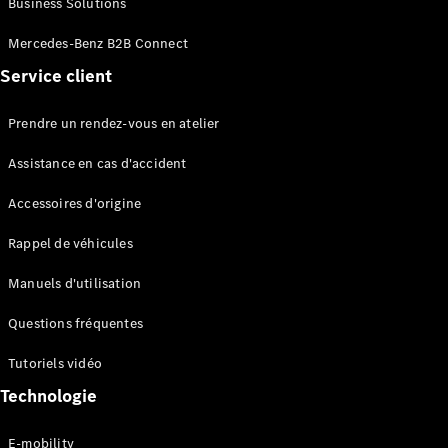
Business Solutions
EQS
Électrique
Berline
Mercedes-Benz B2B Connect
Classe E
Service client
Berline
Classe S
Classe S
Prendre un rendez-vous en atelier
Limousine
Mercedes-
Assistance en cas d'accident
Maybach
Classe S
Accessoires d'origine
Rappel de véhicules
Configurateur
Mercedes-
Manuels d'utilisation
Benz Store
SUV
Questions fréquentes
Tutoriels vidéo
Technologie
E-mobility