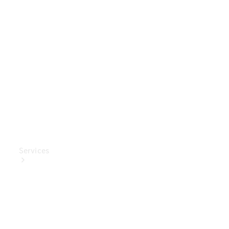
Mercedes-
Benz
Collection
Entretien
de voiture
Services