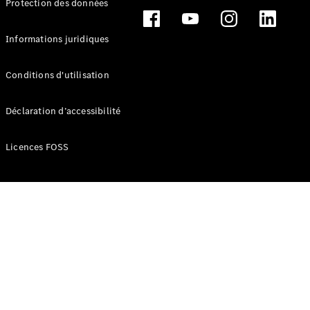
Protection des données
Break
Informations juridiques
Conditions d'utilisation
Tous les
Déclaration d’accessibilité
Breaks
CLA
Licences FOSS
Shooting
Électrique
Brake
CLA
Shooting
Brake
Classe C
Break
Classe C
Break All-
Terrain
Classe E