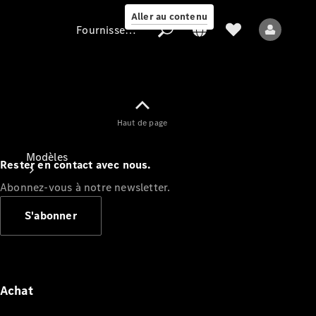
Aller au contenu
Fournisseur / Protection des données
Fournisseur /
Haut de page
Protection des
données
Modèles
Rester en contact avec nous.
Abonnez-vous à notre newsletter.
S'abonner
Tous les modèles
Nouveaux modèles
Achat