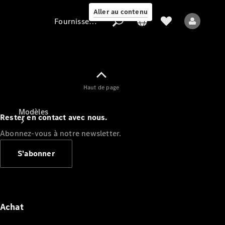
Aller au contenu
Fournisseur / Protection des données
Fournisseur /
Haut de page
Protection des
données
Modèles
Rester en contact avec nous.
Abonnez-vous à notre newsletter.
S'abonner
Tous les modèles
Nouveaux modèles
Achat