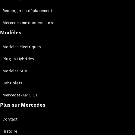
Tous les
Recharger en déplacement
SUVs
EQA
Électrique
Mercedes me connect store
EQE
Électrique
SUV
Modèles
EQS
Électrique
SUV
Modèles électriques
Mercedes-
Maybach
Électrique
Plug-in Hybrides
EQS SUV
GLA
Modèles SUV
GLA
Nouveau
GLA
Nouveau
Électrique
Cabriolets
GLB
Électrique
GLB
Mercedes-AMG GT
GLC
Électrique
Plus sur Mercedes
GLC
GLC Coupé
GLE
Contact
GLE
Nouveau
Histoire
GLE Coupé