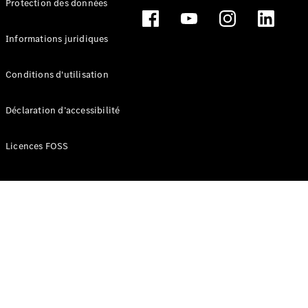
Protection des données
Break
Informations juridiques
Conditions d'utilisation
Tous les
Déclaration d’accessibilité
Breaks
CLA
Licences FOSS
Shooting
Électrique
Brake
CLA
Shooting
Brake
Classe C
Break
Classe C
Break All-
Terrain
Classe E