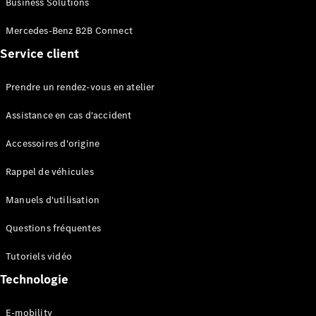
Business Solutions
EQS
Électrique
Berline
Mercedes-Benz B2B Connect
Classe E
Service client
Berline
Classe S
Classe S
Prendre un rendez-vous en atelier
Limousine
Mercedes-
Assistance en cas d'accident
Maybach
Classe S
Accessoires d'origine
Rappel de véhicules
Configurateur
Mercedes-
Manuels d'utilisation
Benz Store
SUV
Questions fréquentes
Tutoriels vidéo
Technologie
E-mobility