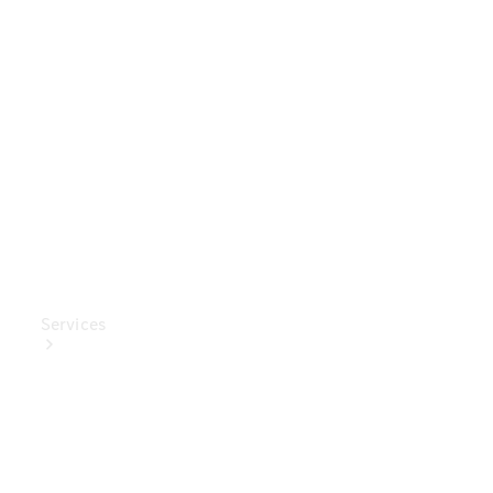
Mercedes-
Benz
Collection
Entretien
de voiture
Services