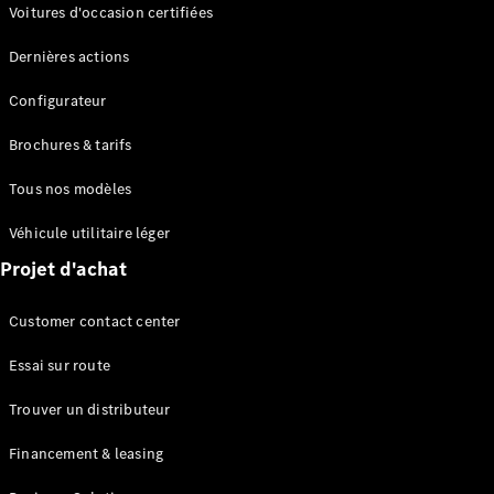
Modèles électriques
Voitures d'occasion certifiées
Modèles Plug-in Hybrid
Dernières actions
Berline
Configurateur
Brochures & tarifs
Tous nos modèles
Véhicule utilitaire léger
Tous les
Projet d'achat
Berlines
CLA
Électrique
Customer contact center
CLA
Classe C
Essai sur route
Berline
Classe
Trouver un distributeur
C
Électrique
Berline
Financement & leasing
EQE
Électrique
Berline