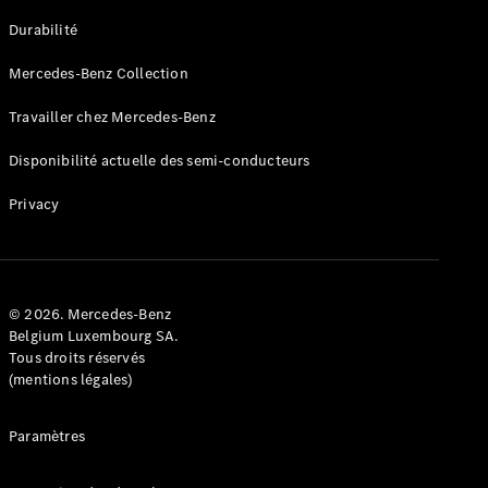
GLE
Nouveau
Durabilité
Coupé
GLS
Mercedes-Benz Collection
GLS
Nouveau
Mercedes-
Travailler chez Mercedes-Benz
Maybach
GLS SUV
Disponibilité actuelle des semi-conducteurs
Mercedes-
Maybach
Nouveau
Privacy
GLS SUV
Classe G
Véhicule
Électrique
tout-
terrain
© 2026. Mercedes-Benz
Classe G
Belgium Luxembourg SA.
Véhicule
Tous droits réservés
tout-terrain
(mentions légales)
Configurateur
Paramètres
Mercedes-
Benz Store