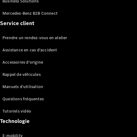
Business Solutions
EQS
Électrique
Berline
Mercedes-Benz B2B Connect
Classe E
Service client
Berline
Classe S
Classe S
Prendre un rendez-vous en atelier
Limousine
Mercedes-
Assistance en cas d'accident
Maybach
Classe S
Accessoires d'origine
Rappel de véhicules
Configurateur
Mercedes-
Manuels d'utilisation
Benz Store
SUV
Questions fréquentes
Tutoriels vidéo
Technologie
E-mobility