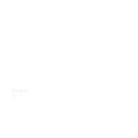
Mercedes-
Benz
Collection
Entretien
de voiture
Services