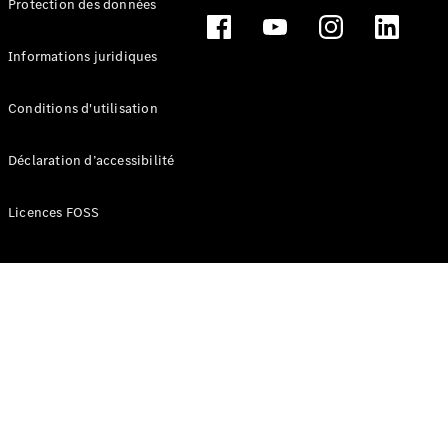
Protection des données
Break
Informations juridiques
Conditions d'utilisation
Tous les
Déclaration d’accessibilité
Breaks
CLA
Licences FOSS
Shooting
Électrique
Brake
CLA
Shooting
Brake
Classe C
Break
Classe C
Break All-
Terrain
Classe E