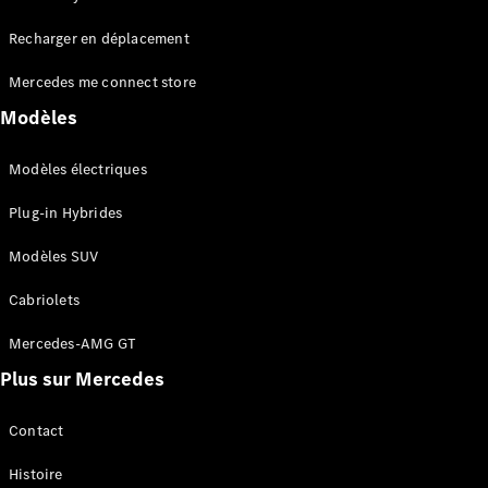
Tous les
Recharger en déplacement
SUVs
EQA
Électrique
Mercedes me connect store
EQE
Électrique
SUV
Modèles
EQS
Électrique
SUV
Modèles électriques
Mercedes-
Maybach
Électrique
Plug-in Hybrides
EQS SUV
GLA
Modèles SUV
GLA
Nouveau
GLA
Nouveau
Électrique
Cabriolets
GLB
Électrique
GLB
Mercedes-AMG GT
GLC
Électrique
Plus sur Mercedes
GLC
GLC Coupé
GLE
Contact
GLE
Nouveau
Histoire
GLE Coupé