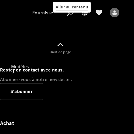
Aller au contenu
Fournisseur / Protection des données
Fournisseur /
Haut de page
Protection des
données
Modèles
Rester en contact avec nous.
Abonnez-vous à notre newsletter.
S'abonner
Tous les modèles
Nouveaux modèles
Achat