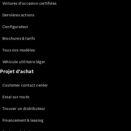
Modèles électriques
Voitures d'occasion certifiées
Modèles Plug-in Hybrid
Dernières actions
Berline
Configurateur
Brochures & tarifs
Tous nos modèles
Véhicule utilitaire léger
Tous les
Projet d'achat
Berlines
CLA
Électrique
Customer contact center
CLA
Classe C
Essai sur route
Berline
Classe
Trouver un distributeur
C
Nouveau
Électrique
Berline
Financement & leasing
EQE
Électrique
Berline