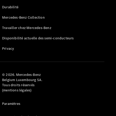
GLE
Nouveau
Durabilité
Coupé
GLS
Mercedes-Benz Collection
GLS
Nouveau
Mercedes-
Travailler chez Mercedes-Benz
Maybach
GLS SUV
Disponibilité actuelle des semi-conducteurs
Mercedes-
Maybach
Nouveau
Privacy
GLS SUV
Classe G
Véhicule
Électrique
tout-
terrain
© 2026. Mercedes-Benz
Classe G
Belgium Luxembourg SA.
Véhicule
Tous droits réservés
tout-terrain
(mentions légales)
Configurateur
Paramètres
Mercedes-
Benz Store