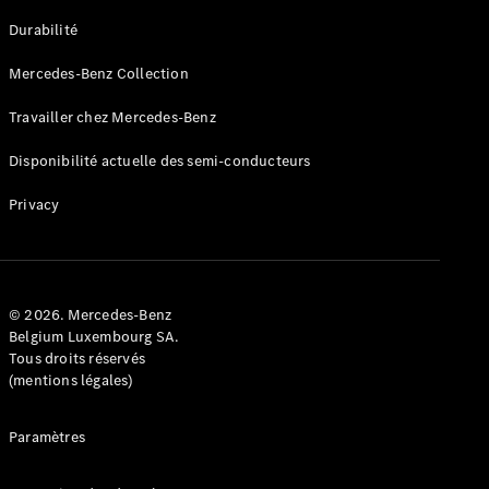
GLE
Nouveau
Durabilité
Coupé
GLS
Mercedes-Benz Collection
GLS
Nouveau
Mercedes-
Travailler chez Mercedes-Benz
Maybach
GLS SUV
Disponibilité actuelle des semi-conducteurs
Mercedes-
Maybach
Nouveau
Privacy
GLS SUV
Classe G
Véhicule
Électrique
tout-
terrain
© 2026. Mercedes-Benz
Classe G
Belgium Luxembourg SA.
Véhicule
Tous droits réservés
tout-terrain
(mentions légales)
Configurateur
Paramètres
Mercedes-
Benz Store