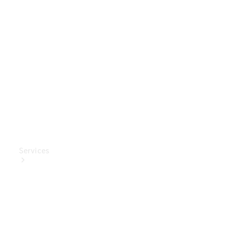
Mercedes-
Benz
Collection
Entretien
de voiture
Services