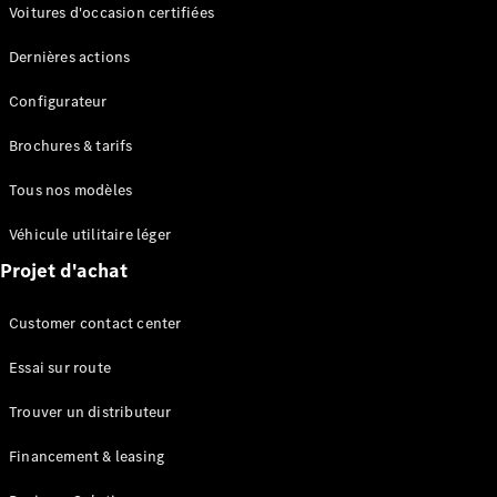
Modèles électriques
Voitures d'occasion certifiées
Modèles Plug-in Hybrid
Dernières actions
Berline
Configurateur
Brochures & tarifs
Tous nos modèles
Véhicule utilitaire léger
Tous les
Projet d'achat
Berlines
CLA
Électrique
Customer contact center
CLA
Classe C
Essai sur route
Berline
Classe
Trouver un distributeur
C
Électrique
Berline
Financement & leasing
EQE
Électrique
Berline