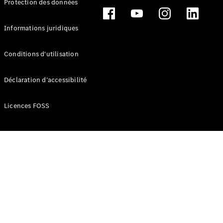
Protection des données
Break
Informations juridiques
Conditions d'utilisation
Tous les
Déclaration d’accessibilité
Breaks
CLA
Licences FOSS
Shooting
Électrique
Brake
CLA
Shooting
Brake
Classe C
Break
Classe C
Break All-
Terrain
Classe E