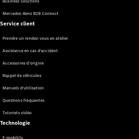
Business Solutions
EQS
Électrique
Berline
Mercedes-Benz B2B Connect
Classe E
Service client
Berline
Classe S
Classe S
Prendre un rendez-vous en atelier
Limousine
Mercedes-
Assistance en cas d'accident
Maybach
Classe S
Accessoires d'origine
Rappel de véhicules
Configurateur
Mercedes-
Manuels d'utilisation
Benz Store
SUV
Questions fréquentes
Tutoriels vidéo
Technologie
E-mobility