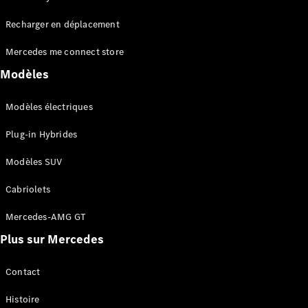
Tous les
Recharger en déplacement
SUVs
EQA
Électrique
Mercedes me connect store
EQE
Électrique
SUV
Modèles
EQS
Électrique
SUV
Modèles électriques
Mercedes-
Maybach
Électrique
Plug-in Hybrides
EQS SUV
GLA
Modèles SUV
GLA
Nouveau
GLA
Nouveau
Électrique
Cabriolets
GLB
Électrique
GLB
Mercedes-AMG GT
GLC
Électrique
Plus sur Mercedes
GLC
GLC Coupé
GLE
Contact
GLE
Nouveau
Histoire
GLE Coupé