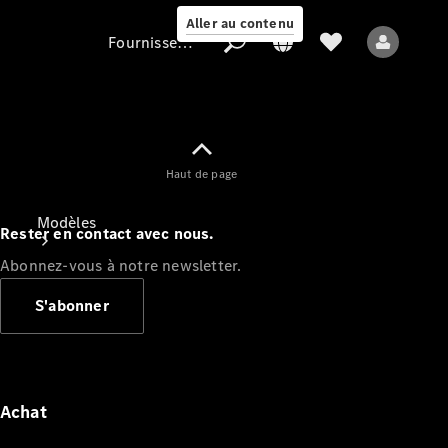
Aller au contenu
Fournisseur / Protection des données
Fournisseur /
Haut de page
Protection des
données
Modèles
Rester en contact avec nous.
Abonnez-vous à notre newsletter.
S'abonner
Tous les modèles
Nouveaux modèles
Achat