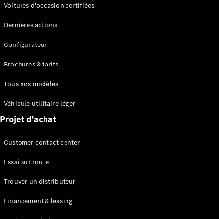
Modèles électriques
Voitures d'occasion certifiées
Modèles Plug-in Hybrid
Dernières actions
Berline
Configurateur
Brochures & tarifs
Tous nos modèles
Véhicule utilitaire léger
Tous les
Projet d'achat
Berlines
CLA
Électrique
Customer contact center
CLA
Classe C
Essai sur route
Berline
Classe
Trouver un distributeur
C
Électrique
Berline
Financement & leasing
EQE
Électrique
Berline