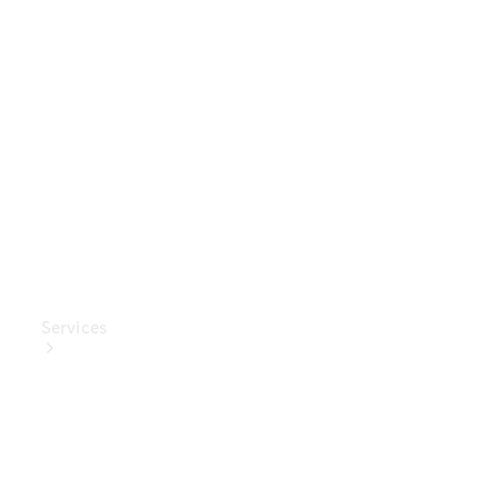
Mercedes-
Benz
Collection
Entretien
de voiture
Services