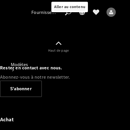
Aller au contenu
Fournisseur / Protection des données
Fournisseur /
Haut de page
Protection des
données
Modèles
Rester en contact avec nous.
Abonnez-vous à notre newsletter.
S'abonner
Tous les modèles
Nouveaux modèles
Achat