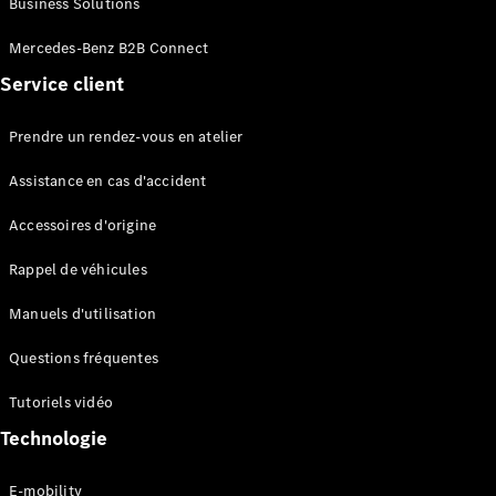
Business Solutions
EQS
Électrique
Berline
Mercedes-Benz B2B Connect
Classe E
Service client
Berline
Classe S
Classe S
Prendre un rendez-vous en atelier
Limousine
Mercedes-
Assistance en cas d'accident
Maybach
Classe S
Accessoires d'origine
Rappel de véhicules
Configurateur
Mercedes-
Manuels d'utilisation
Benz Store
SUV
Questions fréquentes
Tutoriels vidéo
Technologie
E-mobility