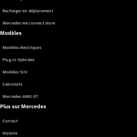
Tous les
Recharger en déplacement
SUVs
EQA
Électrique
Mercedes me connect store
EQE
Électrique
SUV
Modèles
EQS
Électrique
SUV
Modèles électriques
Mercedes-
Maybach
Électrique
Plug-in Hybrides
EQS SUV
GLA
Modèles SUV
GLA
Nouveau
GLA
Nouveau
Électrique
Cabriolets
GLB
Électrique
GLB
Mercedes-AMG GT
GLC
Électrique
Plus sur Mercedes
GLC
GLC Coupé
GLE
Contact
GLE
Nouveau
Histoire
GLE Coupé