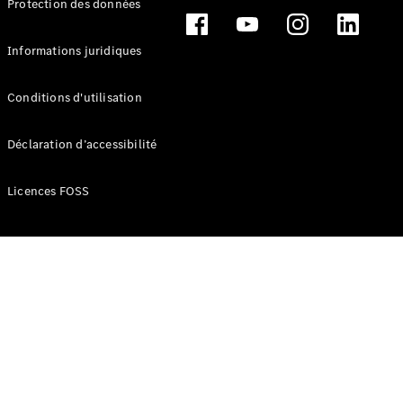
Protection des données
Break
Informations juridiques
Conditions d'utilisation
Tous les
Déclaration d’accessibilité
Breaks
CLA
Licences FOSS
Shooting
Électrique
Brake
CLA
Shooting
Brake
Classe C
Break
Classe C
Break All-
Terrain
Classe E