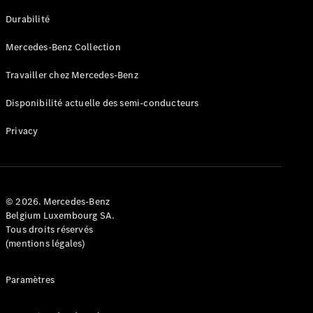
GLE
Nouveau
Durabilité
Coupé
GLS
Mercedes-Benz Collection
GLS
Nouveau
Mercedes-
Travailler chez Mercedes-Benz
Maybach
GLS SUV
Disponibilité actuelle des semi-conducteurs
Mercedes-
Maybach
Nouveau
Privacy
GLS SUV
Classe G
Véhicule
Électrique
tout-
terrain
© 2026. Mercedes-Benz
Classe G
Belgium Luxembourg SA.
Véhicule
Tous droits réservés
tout-terrain
(mentions légales)
Configurateur
Paramètres
Mercedes-
Benz Store