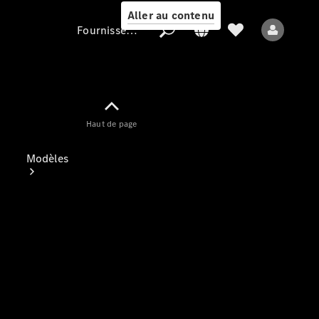
Aller au contenu
Fournisseur / Protection des données
Fournisseur /
Haut de page
Protection des
données
Modèles
Tous les modèles
Nouveaux modèles