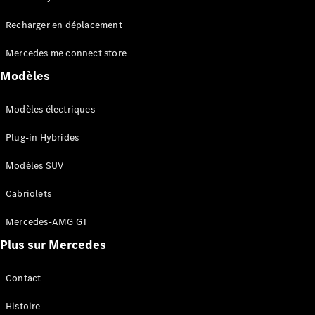
Tous les
Recharger en déplacement
SUVs
EQA
Électrique
Mercedes me connect store
EQE
Électrique
SUV
Modèles
EQS
Électrique
SUV
Modèles électriques
Mercedes-
Maybach
Électrique
Plug-in Hybrides
EQS SUV
GLA
Modèles SUV
GLA
Nouveau
GLA
Nouveau
Électrique
Cabriolets
GLB
Électrique
GLB
Mercedes-AMG GT
GLC
Électrique
Plus sur Mercedes
GLC
GLC Coupé
GLE
Contact
GLE
Nouveau
Histoire
GLE Coupé