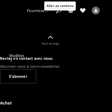
Aller au contenu
Fournisseur / Protection des données
Fournisseur /
Haut de page
Protection des
données
Modèles
Rester en contact avec nous.
Abonnez-vous à notre newsletter.
S'abonner
Tous les modèles
Nouveaux modèles
Achat