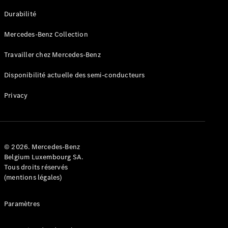
GLE
Nouveau
Durabilité
Coupé
GLS
Mercedes-Benz Collection
GLS
Nouveau
Mercedes-
Travailler chez Mercedes-Benz
Maybach
GLS SUV
Disponibilité actuelle des semi-conducteurs
Mercedes-
Maybach
Nouveau
Privacy
GLS SUV
Classe G
Véhicule
Électrique
tout-
terrain
© 2026. Mercedes-Benz
Classe G
Belgium Luxembourg SA.
Véhicule
Tous droits réservés
tout-terrain
(mentions légales)
Configurateur
Paramètres
Mercedes-
Benz Store