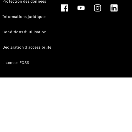
Protection des données
Break
Informations juridiques
Conditions d'utilisation
Tous les
Déclaration d’accessibilité
Breaks
CLA
Licences FOSS
Shooting
Électrique
Brake
CLA
Shooting
Brake
Classe C
Break
Classe C
Break All-
Terrain
Classe E