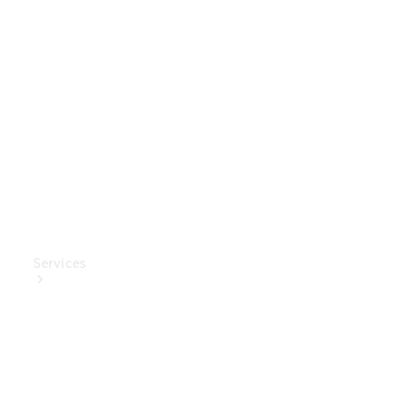
Mercedes-
Benz
Collection
Entretien
de voiture
Services