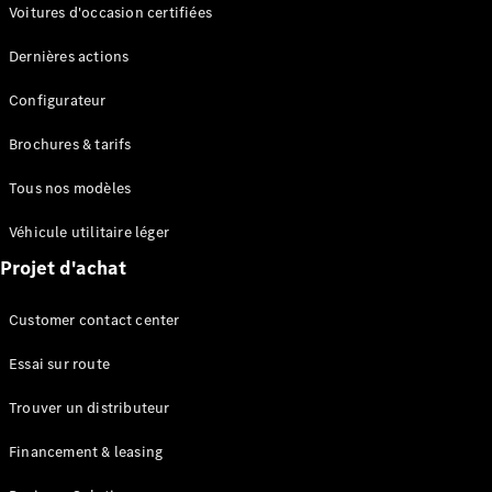
Modèles électriques
Voitures d'occasion certifiées
Modèles Plug-in Hybrid
Dernières actions
Berline
Configurateur
Brochures & tarifs
Tous nos modèles
Véhicule utilitaire léger
Tous les
Projet d'achat
Berlines
CLA
Électrique
Customer contact center
CLA
Classe C
Essai sur route
Berline
Classe
Trouver un distributeur
C
Électrique
Berline
Financement & leasing
EQE
Électrique
Berline