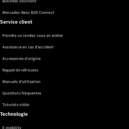
Business Solutions
EQS
Électrique
Berline
Mercedes-Benz B2B Connect
Classe E
Service client
Berline
Classe S
Classe S
Prendre un rendez-vous en atelier
Limousine
Mercedes-
Assistance en cas d'accident
Maybach
Classe S
Accessoires d'origine
Rappel de véhicules
Configurateur
Mercedes-
Manuels d'utilisation
Benz Store
SUV
Questions fréquentes
Tutoriels vidéo
Technologie
E-mobility