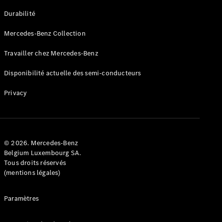
GLE
Nouveau
Durabilité
Coupé
GLS
Mercedes-Benz Collection
GLS
Nouveau
Mercedes-
Travailler chez Mercedes-Benz
Maybach
GLS SUV
Disponibilité actuelle des semi-conducteurs
Mercedes-
Maybach
Nouveau
Privacy
GLS SUV
Classe G
Véhicule
Électrique
tout-
terrain
© 2026. Mercedes-Benz
Classe G
Belgium Luxembourg SA.
Véhicule
Tous droits réservés
tout-terrain
(mentions légales)
Configurateur
Paramètres
Mercedes-
Benz Store