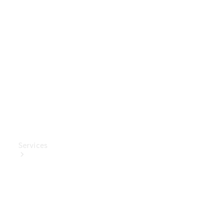
Mercedes-
Benz
Collection
Entretien
de voiture
Services