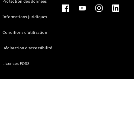
Protection des données
Break
Informations juridiques
Conditions d'utilisation
Tous les
Déclaration d’accessibilité
Breaks
CLA
Licences FOSS
Shooting
Électrique
Brake
CLA
Shooting
Brake
Classe C
Break
Classe C
Break All-
Terrain
Classe E