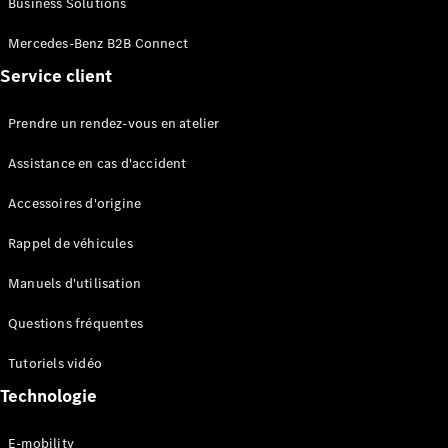
Business Solutions
EQS
Électrique
Berline
Mercedes-Benz B2B Connect
Classe E
Service client
Berline
Classe S
Classe S
Prendre un rendez-vous en atelier
Limousine
Mercedes-
Assistance en cas d'accident
Maybach
Classe S
Accessoires d'origine
Rappel de véhicules
Configurateur
Mercedes-
Manuels d'utilisation
Benz Store
SUV
Questions fréquentes
Tutoriels vidéo
Technologie
E-mobility