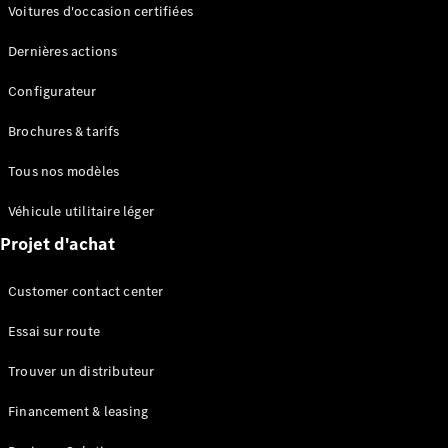
Modèles électriques
Voitures d'occasion certifiées
Modèles Plug-in Hybrid
Dernières actions
Berline
Configurateur
Brochures & tarifs
Tous nos modèles
Véhicule utilitaire léger
Tous les
Projet d'achat
Berlines
CLA
Électrique
Customer contact center
CLA
Classe C
Essai sur route
Berline
Classe
Trouver un distributeur
C
Électrique
Berline
Financement & leasing
EQE
Électrique
Berline