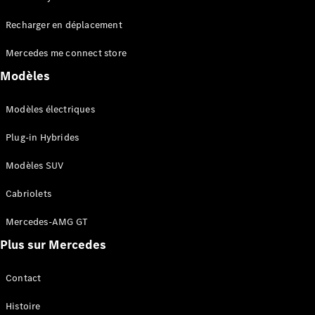
Tous les
Recharger en déplacement
SUVs
EQA
Électrique
Mercedes me connect store
EQE
Électrique
SUV
Modèles
EQS
Électrique
SUV
Modèles électriques
Mercedes-
Maybach
Électrique
Plug-in Hybrides
EQS SUV
GLA
Modèles SUV
GLA
Nouveau
GLA
Nouveau
Électrique
Cabriolets
GLB
Électrique
GLB
Mercedes-AMG GT
GLC
Électrique
Plus sur Mercedes
GLC
GLC Coupé
GLE
Contact
GLE
Nouveau
Histoire
GLE Coupé