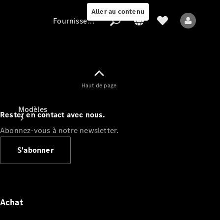
Aller au contenu
Fournisseur / Protection des données
Fournisseur /
Haut de page
Protection des
données
Modèles
Rester en contact avec nous.
Abonnez-vous à notre newsletter.
S'abonner
Tous les modèles
Nouveaux modèles
Achat