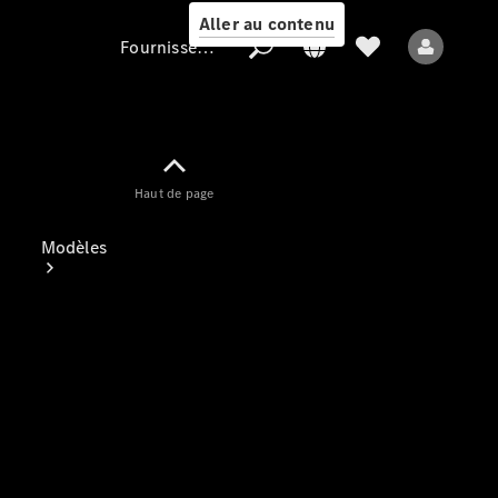
Aller au contenu
Fournisseur / Protection des données
Fournisseur /
Haut de page
Protection des
données
Modèles
Tous les modèles
Nouveaux modèles