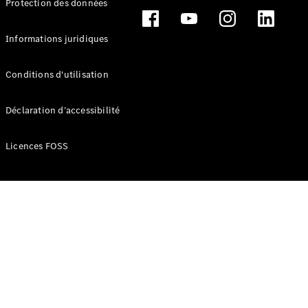
Protection des données
Break
Informations juridiques
Conditions d'utilisation
Tous les
Déclaration d’accessibilité
Breaks
CLA
Licences FOSS
Shooting
Électrique
Brake
CLA
Shooting
Brake
Classe C
Break
Classe C
Break All-
Terrain
Classe E