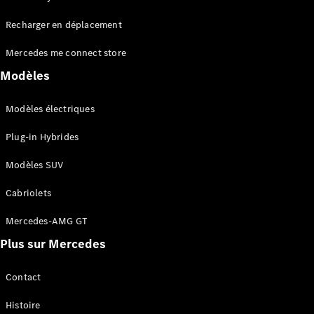
Tous les
Recharger en déplacement
SUVs
EQA
Électrique
Mercedes me connect store
EQE
Électrique
SUV
Modèles
EQS
Électrique
SUV
Modèles électriques
Mercedes-
Maybach
Électrique
Plug-in Hybrides
EQS SUV
GLA
Modèles SUV
GLA
Nouveau
GLA
Nouveau
Électrique
Cabriolets
GLB
Électrique
GLB
Mercedes-AMG GT
GLC
Électrique
Plus sur Mercedes
GLC
GLC Coupé
GLE
Contact
GLE
Nouveau
Histoire
GLE Coupé