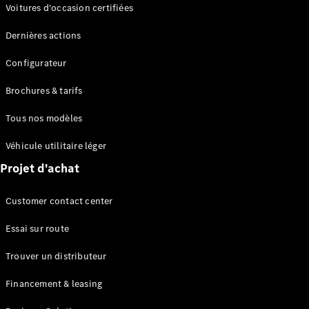
Modèles électriques
Voitures d'occasion certifiées
Modèles Plug-in Hybrid
Dernières actions
Berline
Configurateur
Brochures & tarifs
Tous nos modèles
Véhicule utilitaire léger
Tous les
Projet d'achat
Berlines
CLA
Électrique
Customer contact center
CLA
Classe C
Essai sur route
Berline
Classe
Trouver un distributeur
C
Électrique
Berline
Financement & leasing
EQE
Électrique
Berline