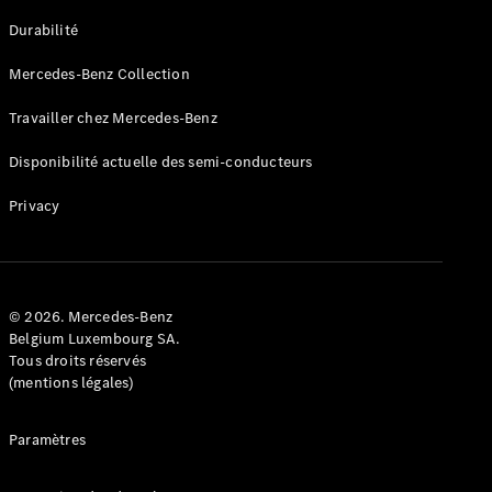
GLE
Nouveau
Durabilité
Coupé
GLS
Mercedes-Benz Collection
GLS
Nouveau
Mercedes-
Travailler chez Mercedes-Benz
Maybach
GLS SUV
Disponibilité actuelle des semi-conducteurs
Mercedes-
Maybach
Nouveau
Privacy
GLS SUV
Classe G
Véhicule
Électrique
tout-
terrain
© 2026. Mercedes-Benz
Classe G
Belgium Luxembourg SA.
Véhicule
Tous droits réservés
tout-terrain
(mentions légales)
Configurateur
Paramètres
Mercedes-
Benz Store