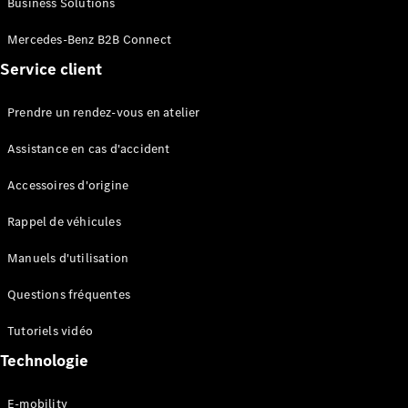
Business Solutions
EQS
Électrique
Berline
Mercedes-Benz B2B Connect
Classe E
Service client
Berline
Classe S
Classe S
Prendre un rendez-vous en atelier
Limousine
Mercedes-
Assistance en cas d'accident
Maybach
Classe S
Accessoires d'origine
Rappel de véhicules
Configurateur
Mercedes-
Manuels d'utilisation
Benz Store
SUV
Questions fréquentes
Tutoriels vidéo
Technologie
E-mobility