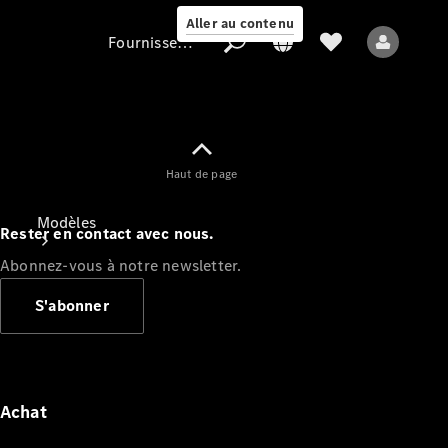
Aller au contenu
Fournisseur / Protection des données
Fournisseur /
Haut de page
Protection des
données
Modèles
Rester en contact avec nous.
Abonnez-vous à notre newsletter.
S'abonner
Tous les modèles
Nouveaux modèles
Achat