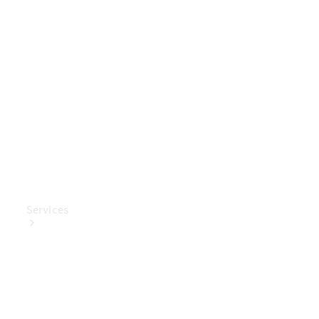
Mercedes-
Benz
Collection
Entretien
de voiture
Services