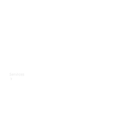
Mercedes-
Benz
Collection
Entretien
de voiture
Services