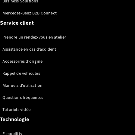
Business Solutions
EQS
Électrique
Berline
Mercedes-Benz B2B Connect
Classe E
Service client
Berline
Classe S
Classe S
Prendre un rendez-vous en atelier
Limousine
Mercedes-
Assistance en cas d'accident
Maybach
Classe S
Accessoires d'origine
Rappel de véhicules
Configurateur
Mercedes-
Manuels d'utilisation
Benz Store
SUV
Questions fréquentes
Tutoriels vidéo
Technologie
E-mobility