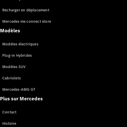
Tous les
Recharger en déplacement
SUVs
EQA
Électrique
Mercedes me connect store
EQE
Électrique
SUV
Modèles
EQS
Électrique
SUV
Modèles électriques
Mercedes-
Maybach
Électrique
Plug-in Hybrides
EQS SUV
GLA
Modèles SUV
GLA
Nouveau
GLA
Nouveau
Électrique
Cabriolets
GLB
Électrique
GLB
Mercedes-AMG GT
GLC
Électrique
Plus sur Mercedes
GLC
GLC Coupé
GLE
Contact
GLE
Nouveau
Histoire
GLE Coupé