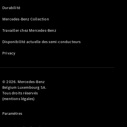
GLE
Nouveau
Durabilité
Coupé
GLS
Mercedes-Benz Collection
GLS
Nouveau
Mercedes-
Travailler chez Mercedes-Benz
Maybach
GLS SUV
Disponibilité actuelle des semi-conducteurs
Mercedes-
Maybach
Nouveau
Privacy
GLS SUV
Classe G
Véhicule
Électrique
tout-
terrain
© 2026. Mercedes-Benz
Classe G
Belgium Luxembourg SA.
Véhicule
Tous droits réservés
tout-terrain
(mentions légales)
Configurateur
Paramètres
Mercedes-
Benz Store