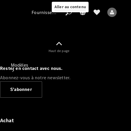
Aller au contenu
Fournisseur / Protection des données
Fournisseur /
Haut de page
Protection des
données
Modèles
Rester en contact avec nous.
Abonnez-vous à notre newsletter.
S'abonner
Tous les modèles
Nouveaux modèles
Achat