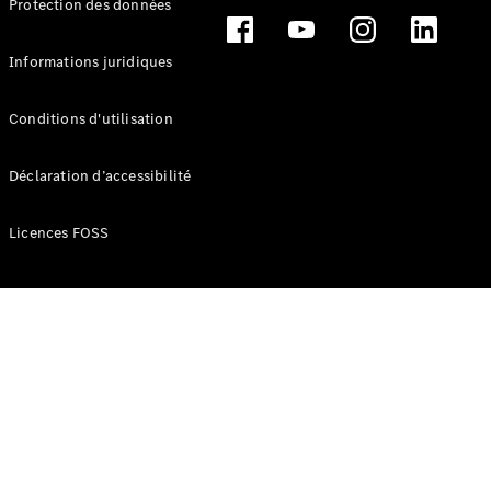
Protection des données
Break
Informations juridiques
Conditions d'utilisation
Tous les
Déclaration d’accessibilité
Breaks
CLA
Licences FOSS
Shooting
Électrique
Brake
CLA
Shooting
Brake
Classe C
Break
Classe C
Break All-
Terrain
Classe E