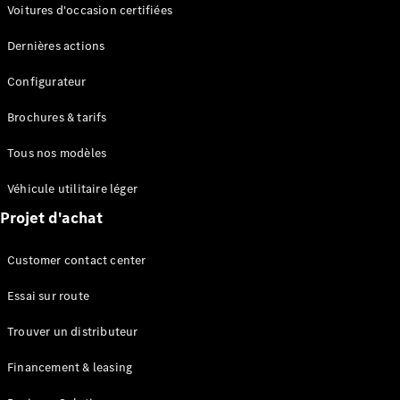
Modèles électriques
Voitures d'occasion certifiées
Modèles Plug-in Hybrid
Dernières actions
Berline
Configurateur
Brochures & tarifs
Tous nos modèles
Véhicule utilitaire léger
Tous les
Projet d'achat
Berlines
CLA
Électrique
Customer contact center
CLA
Classe C
Essai sur route
Berline
Classe
Trouver un distributeur
C
Électrique
Berline
Financement & leasing
EQE
Électrique
Berline