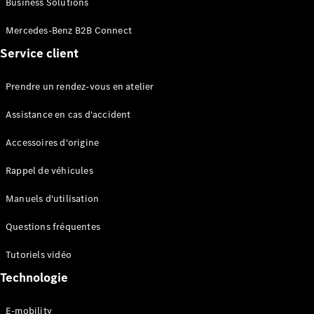
Business Solutions
EQS
Électrique
Berline
Mercedes-Benz B2B Connect
Classe E
Service client
Berline
Classe S
Classe S
Prendre un rendez-vous en atelier
Limousine
Mercedes-
Assistance en cas d'accident
Maybach
Classe S
Accessoires d'origine
Rappel de véhicules
Configurateur
Mercedes-
Manuels d'utilisation
Benz Store
SUV
Questions fréquentes
Tutoriels vidéo
Technologie
E-mobility