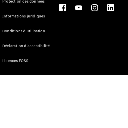
Protection des données
Break
Informations juridiques
Conditions d'utilisation
Tous les
Déclaration d’accessibilité
Breaks
CLA
Licences FOSS
Shooting
Électrique
Brake
CLA
Shooting
Brake
Classe C
Break
Classe C
Break All-
Terrain
Classe E