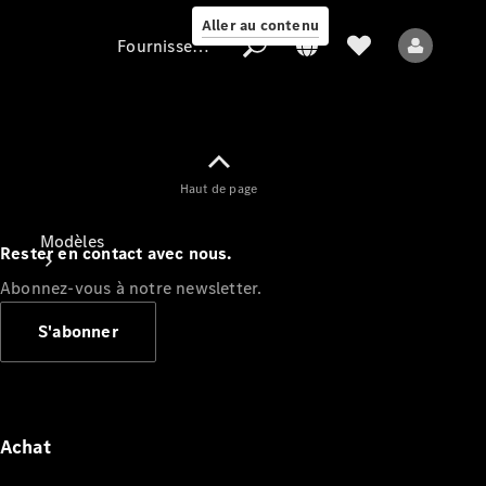
Aller au contenu
Fournisseur / Protection des données
Fournisseur /
Haut de page
Protection des
données
Modèles
Rester en contact avec nous.
Abonnez-vous à notre newsletter.
S'abonner
Tous les modèles
Nouveaux modèles
Achat