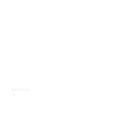
Mercedes-
Benz
Collection
Entretien
de voiture
Services