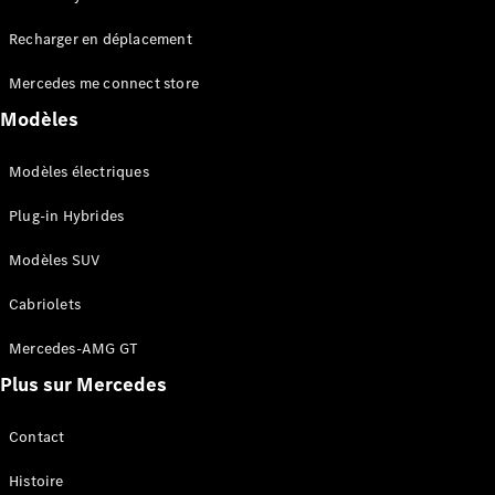
Tous les
Recharger en déplacement
SUVs
EQA
Électrique
Mercedes me connect store
EQE
Électrique
SUV
Modèles
EQS
Électrique
SUV
Modèles électriques
Mercedes-
Maybach
Électrique
Plug-in Hybrides
EQS SUV
GLA
Modèles SUV
GLA
Nouveau
GLA
Nouveau
Électrique
Cabriolets
GLB
Électrique
GLB
Mercedes-AMG GT
GLC
Électrique
Plus sur Mercedes
GLC
GLC Coupé
GLE
Contact
GLE
Nouveau
Histoire
GLE Coupé