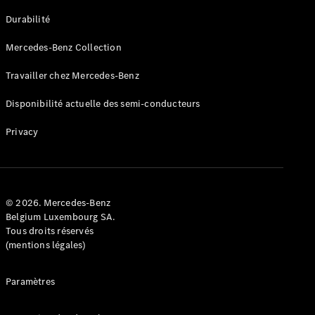
GLE
Nouveau
Durabilité
Coupé
GLS
Mercedes-Benz Collection
GLS
Nouveau
Mercedes-
Travailler chez Mercedes-Benz
Maybach
GLS SUV
Disponibilité actuelle des semi-conducteurs
Mercedes-
Maybach
Nouveau
Privacy
GLS SUV
Classe G
Véhicule
Électrique
tout-
terrain
© 2026. Mercedes-Benz
Classe G
Belgium Luxembourg SA.
Véhicule
Tous droits réservés
tout-terrain
(mentions légales)
Configurateur
Paramètres
Mercedes-
Benz Store