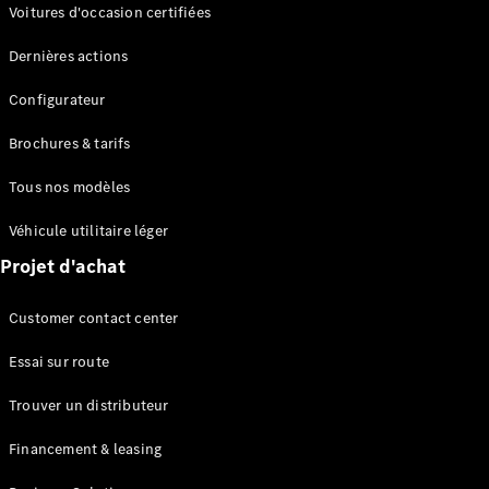
Modèles électriques
Voitures d'occasion certifiées
Modèles Plug-in Hybrid
Dernières actions
Berline
Configurateur
Brochures & tarifs
Tous nos modèles
Véhicule utilitaire léger
Tous les
Projet d'achat
Berlines
CLA
Électrique
Customer contact center
CLA
Classe C
Essai sur route
Berline
Classe
Trouver un distributeur
C
Électrique
Berline
Financement & leasing
EQE
Électrique
Berline