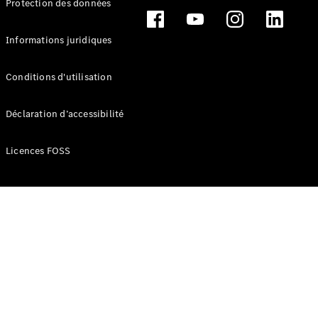
Protection des données
Break
Informations juridiques
Conditions d'utilisation
Tous les
Déclaration d’accessibilité
Breaks
CLA
Licences FOSS
Shooting
Électrique
Brake
CLA
Shooting
Brake
Classe C
Break
Classe C
Break All-
Terrain
Classe E