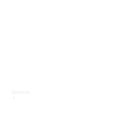
Mercedes-
Benz
Collection
Entretien
de voiture
Services