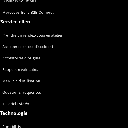
Business Solutions
EQS
Électrique
Berline
Mercedes-Benz B2B Connect
Classe E
Service client
Berline
Classe S
Classe S
Prendre un rendez-vous en atelier
Limousine
Mercedes-
Assistance en cas d'accident
Maybach
Classe S
Accessoires d'origine
Rappel de véhicules
Configurateur
Mercedes-
Manuels d'utilisation
Benz Store
SUV
Questions fréquentes
Tutoriels vidéo
Technologie
E-mobility