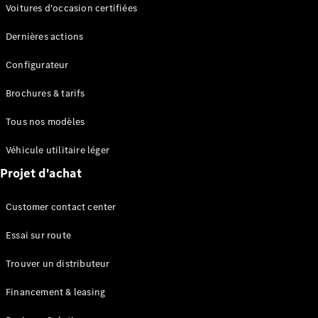
Modèles électriques
Voitures d'occasion certifiées
Modèles Plug-in Hybrid
Dernières actions
Berline
Configurateur
Brochures & tarifs
Tous nos modèles
Véhicule utilitaire léger
Tous les
Projet d'achat
Berlines
CLA
Électrique
Customer contact center
CLA
Classe C
Essai sur route
Berline
Classe
Trouver un distributeur
C
Électrique
Berline
Financement & leasing
EQE
Électrique
Berline