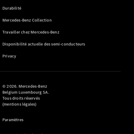
GLE
Nouveau
Durabilité
Coupé
GLS
Mercedes-Benz Collection
GLS
Nouveau
Mercedes-
Travailler chez Mercedes-Benz
Maybach
GLS SUV
Disponibilité actuelle des semi-conducteurs
Mercedes-
Maybach
Nouveau
Privacy
GLS SUV
Classe G
Véhicule
Électrique
tout-
terrain
© 2026. Mercedes-Benz
Classe G
Belgium Luxembourg SA.
Véhicule
Tous droits réservés
tout-terrain
(mentions légales)
Configurateur
Paramètres
Mercedes-
Benz Store