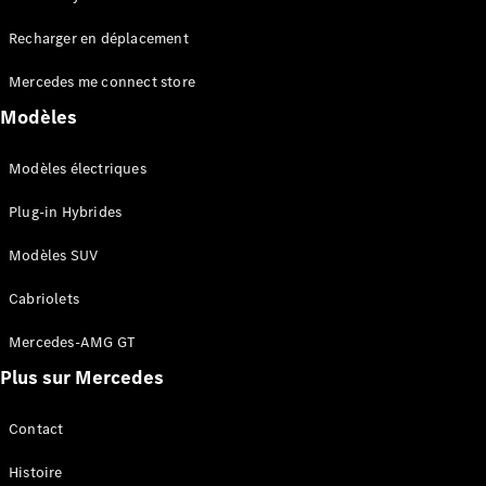
Tous les
Recharger en déplacement
SUVs
EQA
Électrique
Mercedes me connect store
EQE
Électrique
SUV
Modèles
EQS
Électrique
SUV
Modèles électriques
Mercedes-
Maybach
Électrique
Plug-in Hybrides
EQS SUV
GLA
Modèles SUV
GLA
Nouveau
GLA
Nouveau
Électrique
Cabriolets
GLB
Électrique
GLB
Mercedes-AMG GT
GLC
Électrique
Plus sur Mercedes
GLC
GLC Coupé
GLE
Contact
GLE
Nouveau
Histoire
GLE Coupé