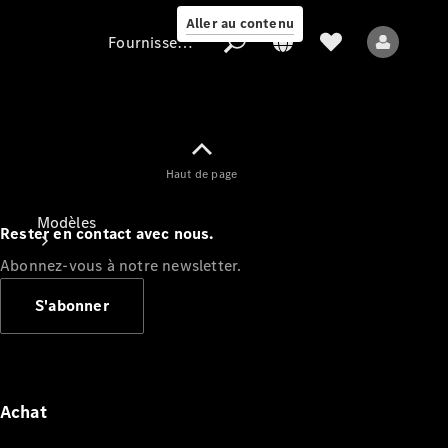
Aller au contenu
Fournisseur / Protection des données
Fournisseur /
Haut de page
Protection des
données
Modèles
Rester en contact avec nous.
Abonnez-vous à notre newsletter.
S'abonner
Tous les modèles
Nouveaux modèles
Achat