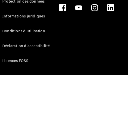
Protection des données
Break
Informations juridiques
Conditions d'utilisation
Tous les
Déclaration d’accessibilité
Breaks
CLA
Licences FOSS
Shooting
Électrique
Brake
CLA
Shooting
Brake
Classe C
Break
Classe C
Break All-
Terrain
Classe E