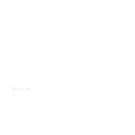
Mercedes-
Benz
Collection
Entretien
de voiture
Services