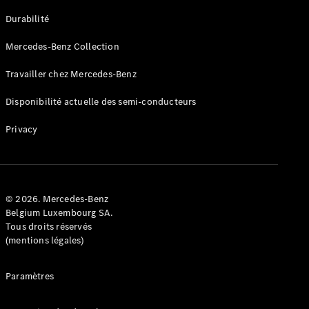
GLE
Nouveau
Durabilité
Coupé
GLS
Mercedes-Benz Collection
GLS
Nouveau
Mercedes-
Travailler chez Mercedes-Benz
Maybach
GLS SUV
Disponibilité actuelle des semi-conducteurs
Mercedes-
Maybach
Nouveau
Privacy
GLS SUV
Classe G
Véhicule
Électrique
tout-
terrain
© 2026. Mercedes-Benz
Classe G
Belgium Luxembourg SA.
Véhicule
Tous droits réservés
tout-terrain
(mentions légales)
Configurateur
Paramètres
Mercedes-
Benz Store