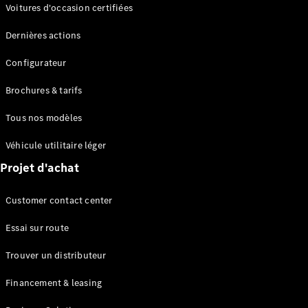
Modèles électriques
Voitures d'occasion certifiées
Modèles Plug-in Hybrid
Dernières actions
Berline
Configurateur
Brochures & tarifs
Tous nos modèles
Véhicule utilitaire léger
Tous les
Projet d'achat
Berlines
CLA
Électrique
Customer contact center
CLA
Classe C
Essai sur route
Berline
Classe
Trouver un distributeur
C
Électrique
Berline
Financement & leasing
EQE
Électrique
Berline