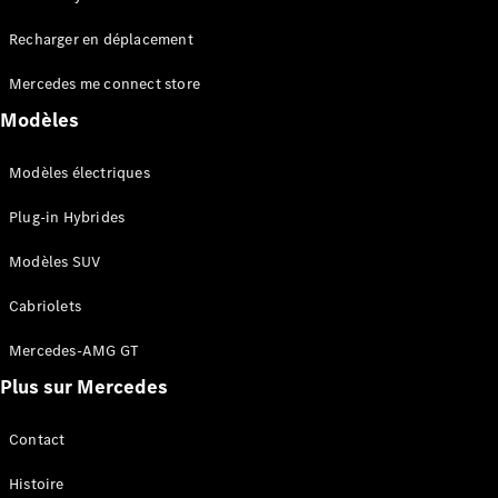
Tous les
Recharger en déplacement
SUVs
EQA
Électrique
Mercedes me connect store
EQE
Électrique
SUV
Modèles
EQS
Électrique
SUV
Modèles électriques
Mercedes-
Maybach
Électrique
Plug-in Hybrides
EQS SUV
GLA
Modèles SUV
GLA
Nouveau
GLA
Nouveau
Électrique
Cabriolets
GLB
Électrique
GLB
Mercedes-AMG GT
GLC
Électrique
Plus sur Mercedes
GLC
GLC Coupé
GLE
Contact
GLE
Nouveau
Histoire
GLE Coupé