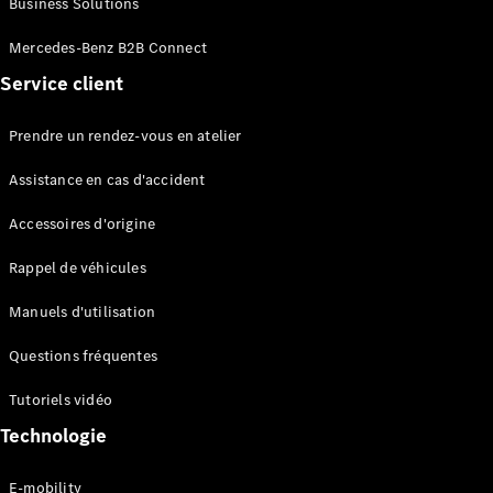
Business Solutions
EQS
Électrique
Berline
Mercedes-Benz B2B Connect
Classe E
Service client
Berline
Classe S
Classe S
Prendre un rendez-vous en atelier
Limousine
Mercedes-
Assistance en cas d'accident
Maybach
Classe S
Accessoires d'origine
Rappel de véhicules
Configurateur
Mercedes-
Manuels d'utilisation
Benz Store
SUV
Questions fréquentes
Tutoriels vidéo
Technologie
E-mobility