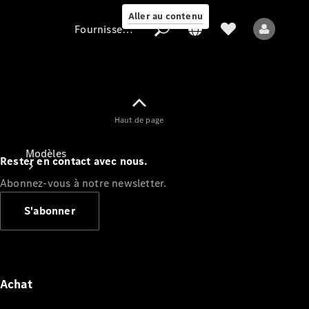
Aller au contenu
Fournisseur / Protection des données
Fournisseur /
Haut de page
Protection des
données
Modèles
Rester en contact avec nous.
Abonnez-vous à notre newsletter.
S'abonner
Tous les modèles
Nouveaux modèles
Achat