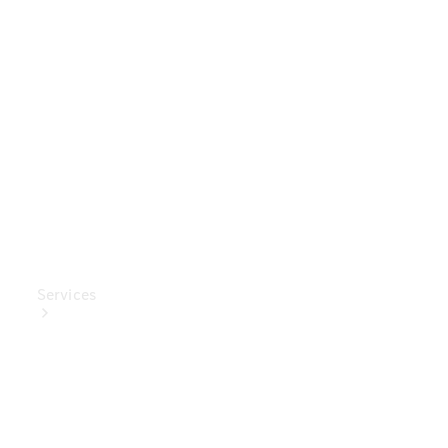
Mercedes-
Benz
Collection
Entretien
de voiture
Services