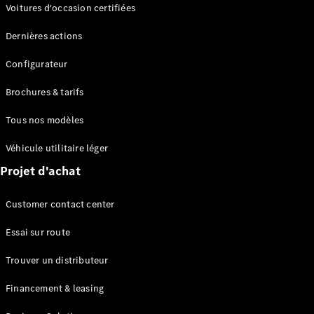
Modèles électriques
Voitures d'occasion certifiées
Modèles Plug-in Hybrid
Dernières actions
Berline
Configurateur
Brochures & tarifs
Tous nos modèles
Véhicule utilitaire léger
Tous les
Projet d'achat
Berlines
CLA
Électrique
Customer contact center
CLA
Classe C
Essai sur route
Berline
Classe
Trouver un distributeur
C
Électrique
Berline
Financement & leasing
EQE
Électrique
Berline