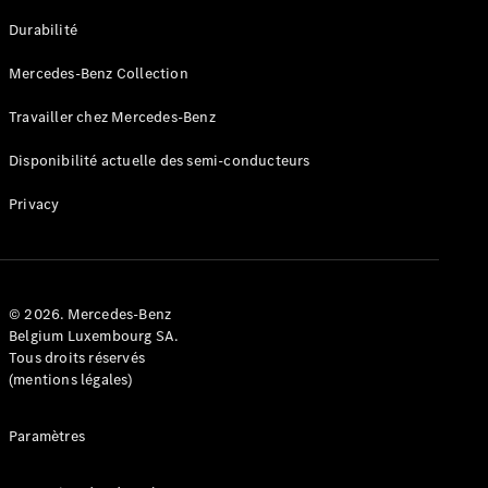
GLE
Nouveau
Durabilité
Coupé
GLS
Mercedes-Benz Collection
GLS
Nouveau
Mercedes-
Travailler chez Mercedes-Benz
Maybach
GLS SUV
Disponibilité actuelle des semi-conducteurs
Mercedes-
Maybach
Nouveau
Privacy
GLS SUV
Classe G
Véhicule
Électrique
tout-
terrain
© 2026. Mercedes-Benz
Classe G
Belgium Luxembourg SA.
Véhicule
Tous droits réservés
tout-terrain
(mentions légales)
Configurateur
Paramètres
Mercedes-
Benz Store