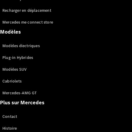
Tous les
Recharger en déplacement
SUVs
EQA
Électrique
Mercedes me connect store
EQE
Électrique
SUV
Modèles
EQS
Électrique
SUV
Modèles électriques
Mercedes-
Maybach
Électrique
Plug-in Hybrides
EQS SUV
GLA
Modèles SUV
GLA
Nouveau
GLA
Nouveau
Électrique
Cabriolets
GLB
Électrique
GLB
Mercedes-AMG GT
GLC
Électrique
Plus sur Mercedes
GLC
GLC Coupé
GLE
Contact
GLE
Nouveau
Histoire
GLE Coupé