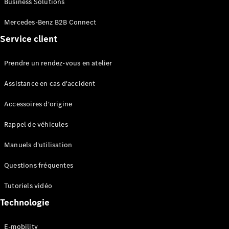
Business Solutions
EQS
Électrique
Berline
Mercedes-Benz B2B Connect
Classe E
Service client
Berline
Classe S
Classe S
Prendre un rendez-vous en atelier
Limousine
Mercedes-
Assistance en cas d'accident
Maybach
Classe S
Accessoires d'origine
Rappel de véhicules
Configurateur
Mercedes-
Manuels d'utilisation
Benz Store
SUV
Questions fréquentes
Tutoriels vidéo
Technologie
E-mobility