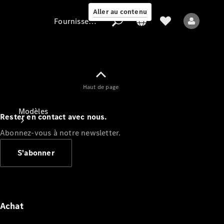
Aller au contenu
Fournisseur / Protection des données
Fournisseur /
Haut de page
Protection des
données
Modèles
Rester en contact avec nous.
Abonnez-vous à notre newsletter.
S'abonner
Tous les modèles
Nouveaux modèles
Achat