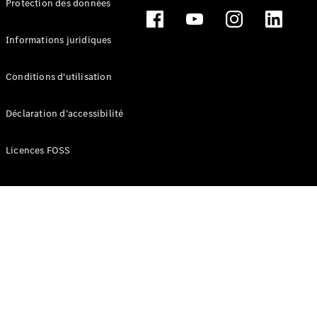
Protection des données
Break
Informations juridiques
Conditions d'utilisation
Tous les
Déclaration d’accessibilité
Breaks
CLA
Licences FOSS
Shooting
Électrique
Brake
CLA
Shooting
Brake
Classe C
Break
Classe C
Break All-
Terrain
Classe E