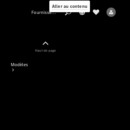
Aller au contenu
Fournisseur / Protection des données
Fournisseur /
Haut de page
Protection des
données
Modèles
Tous les modèles
Nouveaux modèles