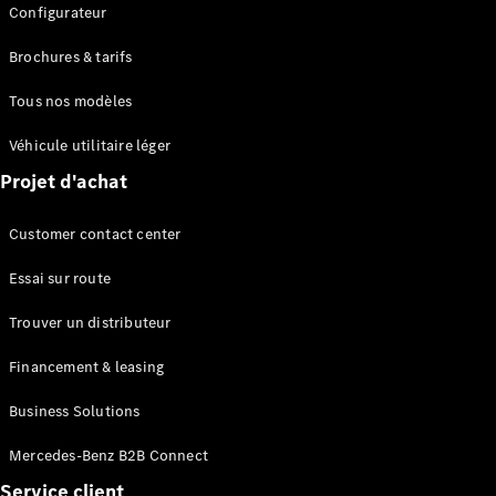
Configurateur
Consultez le
stock de
Brochures & tarifs
voitures
neuves
Tous nos modèles
Trouver
un
Véhicule utilitaire léger
véhicule
d’occasion
Projet d'achat
Customer contact center
Actions
Fleet &
Essai sur route
Corporate
Sales
Trouver un distributeur
Configurateur
Financement & leasing
et prix
Business Solutions
Brochures
et tarifs
Mercedes-Benz B2B Connect
Réserver un
essai sur
Service client