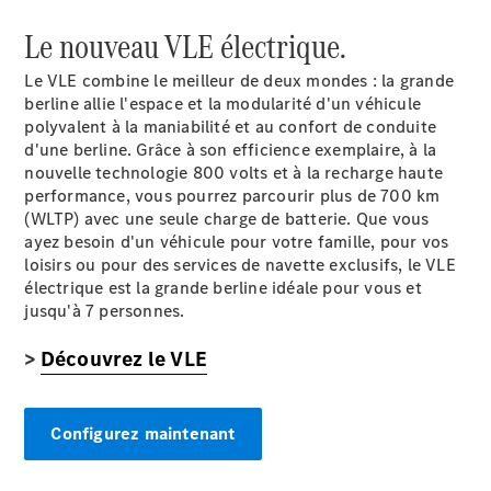
Le nouveau VLE électrique.
Le VLE combine le meilleur de deux mondes : la grande
berline allie l'espace et la modularité d'un véhicule
polyvalent à la maniabilité et au confort de conduite
Tous les
d'une berline. Grâce à son efficience exemplaire, à la
Monospaces
nouvelle technologie 800 volts et à la recharge haute
EQV
Électrique
performance, vous pourrez parcourir plus de 700 km
Classe V
(WLTP)
avec une seule charge de batterie. Que vous
Marco Polo
ayez besoin d'un véhicule pour votre famille, pour vos
loisirs ou pour des services de navette exclusifs, le VLE
Configurateur
électrique est la grande berline idéale pour vous et
Mercedes-
jusqu'à 7 personnes.
Benz Store
>
Découvrez le VLE
Véhicules utilitaires
Configurez maintenant
Configurateur
Mercedes-Benz Store