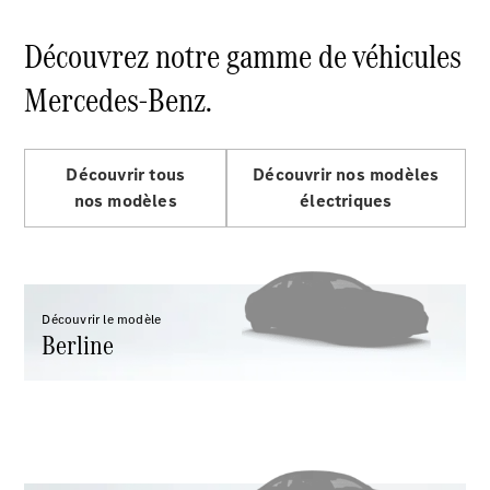
EQS
Électrique
Berline
Découvrez notre gamme de véhicules
Classe E
Berline
Mercedes-Benz.
Classe S
Classe S
Limousine
Découvrir tous
Découvrir nos modèles
Mercedes-
Maybach
nos modèles
électriques
Classe S
Configurateur
Mercedes-
Découvrir le modèle
Benz Store
Berline
SUV