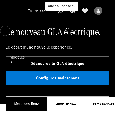
Aller au contenu
Fournisseur / Protection des données
Le nouveau GLA électrique.
Fournisseur /
Protection des
Le début d'une nouvelle expérience.
données
Modèles
Découvrez le GLA électrique
Configurez maintenant
Tous les modèles
Nouveaux modèles