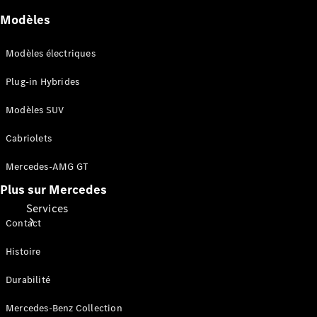
Mercedes-
Benz
Modèles
Collection
Entretien
Modèles électriques
de voiture
Plug-in Hybrides
Modèles SUV
Cabriolets
Mercedes-AMG GT
Plus sur Mercedes
Services
Contact
Histoire
Durabilité
Mercedes-Benz Collection