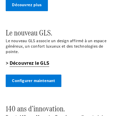
Découvrez plus
Configurateur
Mercedes-
Benz Store
Cabriolet
Le nouveau GLS.
Le nouveau GLS associe un design affirmé à un espace
généreux, un confort luxueux et des technologies de
pointe.
>
Découvrez le GLS
Tous les
Cabriolets
CLE
Configurer maintenant
Cabriolet
Mercedes-
AMG SL
Roadster
Mercedes-
140 ans d’innovation.
Maybach SL
Monogram