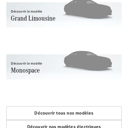
Break
Découvrir le modèle
Grand Limousine
Tous les
Breaks
CLA
Shooting
Découvrir le modèle
Électrique
Monospace
Brake
CLA
Shooting
Brake
Classe C
Break
Classe C
Break All-
Découvrir tous nos modèles
Terrain
Classe E
Découvrir nos modèles électriques