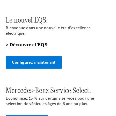
Configurateur
Mercedes-
Le nouvel EQS.
Benz Store
Coupé
Bienvenue dans une nouvelle ère d'excellence
électrique.
>
Découvrez l’EQS
Configurez maintenant
Tous les
Coupés
CLE Coupé
Mercedes-
AMG GT
Mercedes-Benz Service Select.
Coupé
Mercedes-
Économisez 15 % sur certains services pour une
AMG GT
sélection de
véhicules
âgés de 6 ans ou plus.
Nouveau
Électrique
Coupé 4
Portes