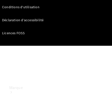
Applications
Conditions d'utilisation
Mercedes-
Benz
Manuels
Déclaration d’accessibilité
d'utilisation
Assistance
Licences FOSS
et contact
Marque