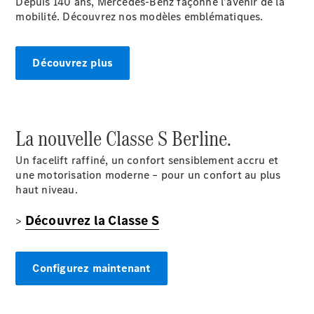
Depuis 140 ans, Mercedes-Benz façonne l’avenir de la
Series
mobilité. Découvrez nos modèles emblématiques.
Configurateur
Mercedes-
Découvrez plus
Benz Store
Grand Limousine
La nouvelle Classe S Berline.
Un facelift raffiné, un confort sensiblement accru et
une motorisation moderne – pour un confort au plus
haut niveau.
VLE
Électrique
Découvrez la Classe S
>
Configurateur
Configurez maintenant
Mercedes-
Benz Store
Monospace