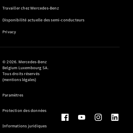
Tous les
Travailler chez Mercedes-Benz
services
Solutions
Disponibilité actuelle des semi-conducteurs
de charge
Privacy
Prenez
votre
rendez-
vous de
service
© 2026. Mercedes-Benz
Belgium Luxembourg SA.
Maintenance
Tous droits réservés
et
(mentions légales)
réparation
Assistance
en cas de
Paramètres
panne ou
d'accident
Protection des données
Assurance
Informations juridiques