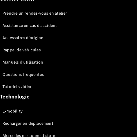
route
Leasing &
Prendre un rendez-vous en atelier
Financement
Assistance en cas d'accident
Extras
Accessoires d'origine
digitaux
Contrats de
Rappel de véhicules
service
Pièces et
Manuels d'utilisation
accessoires
Questions fréquentes
Tutoriels vidéo
Technologie
E-mobility
Pneus et
Recharger en déplacement
roues
Accessoires
Mercedes me connect store