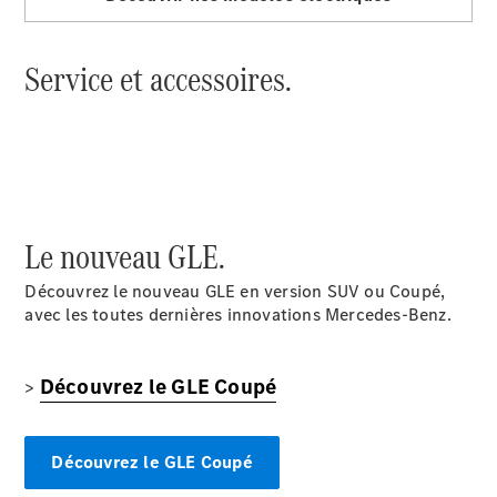
Break
Classe E
Break All-
Service et accessoires.
Terrain
Configurateur
Mercedes-
Benz Store
Hatchback
Le nouveau GLE.
Découvrez le nouveau GLE en version SUV ou Coupé,
avec les toutes dernières innovations Mercedes‑Benz.
Tous les
Découvrez le GLE Coupé
>
Hatchbacks
Classe A
Berline
compacte
Découvrez le GLE Coupé
Classe B